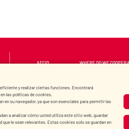
AECID
WHERE DO WE COOPER
PRESS ROOM
CULTURE AND SCIEN
iciente y realizar ciertas funciones. Encontrará
en las políticas de cookies.
an en su navegador, ya que son esenciales para permitir las
O
dan a analizar cómo usted utiliza este sitio web, guardar
dad que le sean relevantes. Estas cookies solo se guardan en