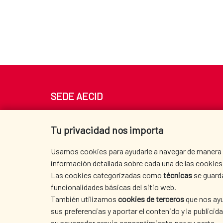
SEDE AECID
Av. Reyes Católicos 4 - 28040 Madrid
Tel. +34 900 20 30 54​​​​​​​
Tu privacidad nos importa
centro.informacion@aecid.es
Usamos cookies para ayudarle a navegar de manera ef
información detallada sobre cada una de las cookies 
Las cookies categorizadas como
técnicas
se guard
funcionalidades básicas del sitio web.
También utilizamos
cookies de terceros
que nos ayu
sus preferencias y aportar el contenido y la publici
su navegador previo consentimiento por su parte.