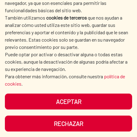
navegador, ya que son esenciales para permitir las
ACTION
funcionalidades básicas del sitio web.
CULTURE AND SCIENCE
LIBRARY
También utilizamos
cookies de terceros
que nos ayudan a
analizar cómo usted utiliza este sitio web, guardar sus
preferencias y aportar el contenido y la publicidad que le sean
relevantes. Estas cookies solo se guardan en su navegador
previo consentimiento por su parte.
Puede optar por activar o desactivar alguna o todas estas
OUR SOCIAL MEDIA
cookies, aunque la desactivación de algunas podría afectar a
su experiencia de navegación.
Para obtener más información, consulte nuestra
política de
cookies
.
ACEPTAR
TERMS OF USE
DATA PROTECTION
COOKIE POLICY
BROWSING GUIDE
RECHAZAR
ACCESSIBILITY
SITEMAP