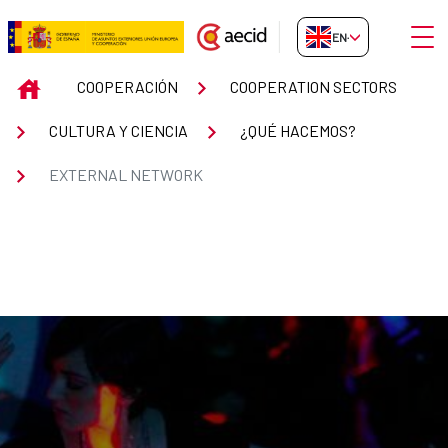
Skip to Main Content
Open
EN-GB
EXTERNAL NETWORK
INICIO
COOPERACIÓN
COOPERATION SECTORS
CULTURA Y CIENCIA
¿QUÉ HACEMOS?
EXTERNAL NETWORK