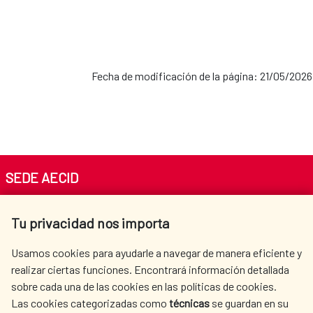
Fecha de modificación de la página: 21/05/2026
SEDE AECID
Av. Reyes Católicos 4 - 28040 Madrid
Tu privacidad nos importa
Tel. +34 900 20 30 54​​​​​​​
centro.informacion@aecid.es
Usamos cookies para ayudarle a navegar de manera eficiente y
realizar ciertas funciones. Encontrará información detallada
sobre cada una de las cookies en las políticas de cookies.
AECID
WHERE DO WE COOPERATE?
Las cookies categorizadas como
técnicas
se guardan en su
SPANISH HUMANITARIAN
PRESS ROOM