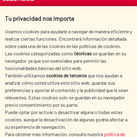
Av. Reyes Católicos 4 - 28040 Madrid
Tu privacidad nos importa
Tel. +34 900 20 30 54​​​​​​​
centro.informacion@aecid.es
Usamos cookies para ayudarle a navegar de manera eficiente y
realizar ciertas funciones. Encontrará información detallada
sobre cada una de las cookies en las políticas de cookies.
AECID
WHERE DO WE COOPERATE?
Las cookies categorizadas como
técnicas
se guardan en su
SPANISH HUMANITARIAN
PRESS ROOM
navegador, ya que son esenciales para permitir las
ACTION
funcionalidades básicas del sitio web.
CULTURE AND SCIENCE
LIBRARY
También utilizamos
cookies de terceros
que nos ayudan a
analizar cómo usted utiliza este sitio web, guardar sus
preferencias y aportar el contenido y la publicidad que le sean
relevantes. Estas cookies solo se guardan en su navegador
previo consentimiento por su parte.
Puede optar por activar o desactivar alguna o todas estas
OUR SOCIAL MEDIA
cookies, aunque la desactivación de algunas podría afectar a
su experiencia de navegación.
Para obtener más información, consulte nuestra
política de