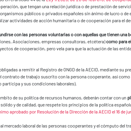
operación, que tengan una relación jurídica o de prestación de servic
u organismos públicos o privados españoles sin ánimo de lucro o de
alizar actividades de acción humanitaria o de cooperación para el de
ndirse con las personas voluntarias o con aquellas que tienen una 
ones, Asociaciones, empresas consultoras, etcétera)
como para el
yectos de cooperación, pero vela para que la actuación de las enti
ligadas a remitir al Registro de ONGD de la AECID, mediante su pre
del contrato de trabajo suscrito con la persona cooperante, así com
o participa y sus condiciones laborales).
ámbito de su política de recursos humanos, deberán contar con un
pl
, sólido y de calidad, que respete los principios de la política españ
imo aprobado por Resolución de la Dirección de la AECID el 16 de ju
n al mercado laboral de las personas cooperantes y el cómputo del tr