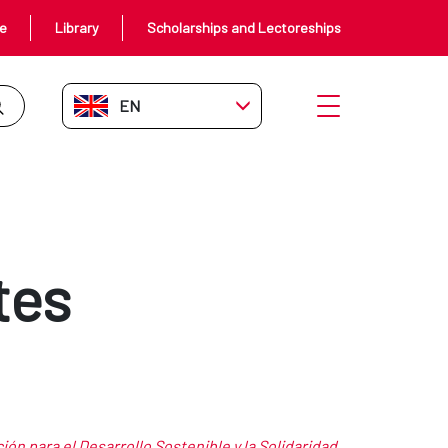
ce
Library
Scholarships and Lectoreships
EN-GB
Open menu
tes
ón para el Desarrollo Sostenible y la Solidaridad