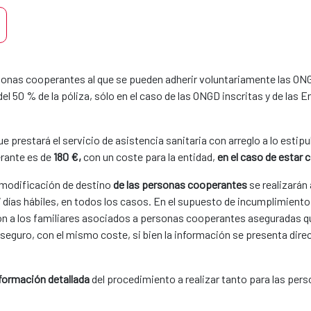
sonas cooperantes al que se pueden adherir voluntariamente las ONG
l 50 % de la póliza, sólo en el caso de las ONGD inscritas y de las
e prestará el servicio de asistencia sanitaria con arreglo a lo esti
rante es de
180 €,
con un coste para la entidad,
en el caso de estar 
y modificación de destino
de las personas cooperantes
se realizarán
ías hábiles, en todos los casos. En el supuesto de incumplimiento d
n a los
familiares asociados a personas cooperantes aseguradas qu
 seguro, con el mismo coste, si bien la información se presenta dir
nformación detallada
del procedimiento a realizar tanto para las pe