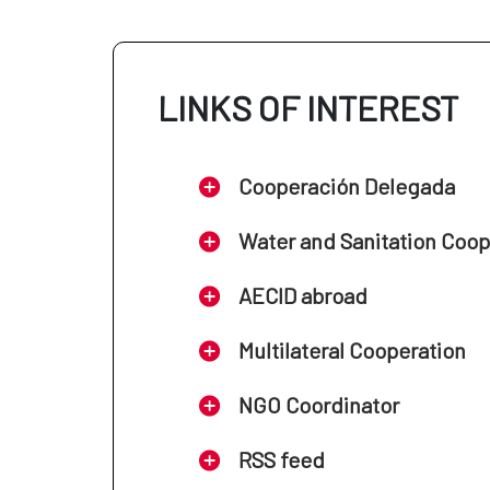
aadoptar por las entidades promot
Real Decreto 708/2024, de 23 de j
LINKS OF INTEREST
Orden AEC/163/2007, de 25 de ener
Estatuto de los Cooperantes.
Resolución de 13 de julio de 2021,
Cooperación Delegada
se regula el procedimiento a seg
Water and Sanitation Coo
AECID abroad
Multilateral Cooperation
NGO Coordinator
RSS feed