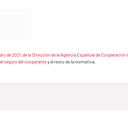
ulio de 2021, de la Dirección de la Agencia Española de Cooperación In
el seguro del cooperante
y el resto de la normativa.
 de la Dirección de AECID por la que se aprueba el conteni