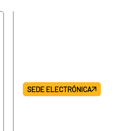
operantes.
de abril, por el que se establece el
rnacional para el Desarrollo, por la que
SEDE ELECTRÓNICA