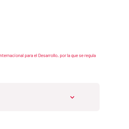
ternacional para el Desarrollo, por la que se regula
abrir.desplegable
do mínimo del Plan de Formación