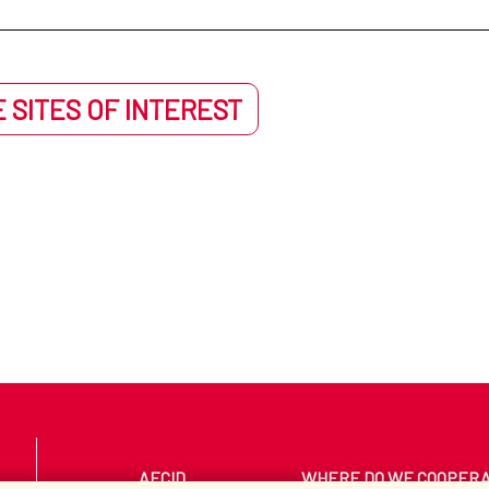
 SITES OF INTEREST
AECID
WHERE DO WE COOPER