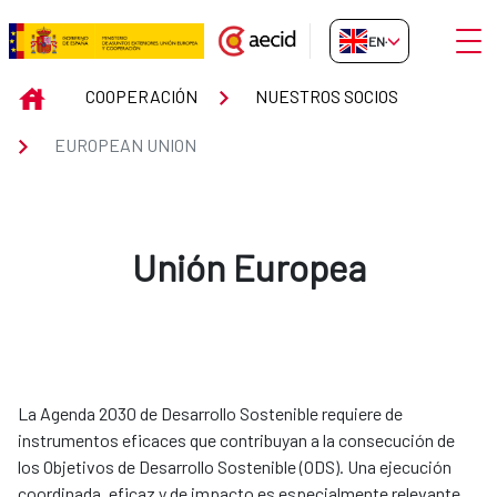
Skip to Main Content
Open
EN-GB
EUROPEAN UNION
INICIO
COOPERACIÓN
NUESTROS SOCIOS
EUROPEAN UNION
Unión Europea
La Agenda 2030 de Desarrollo Sostenible requiere de
instrumentos eficaces que contribuyan a la consecución de
los Objetivos de Desarrollo Sostenible (ODS). Una ejecución
coordinada, eficaz y de impacto es especialmente relevante