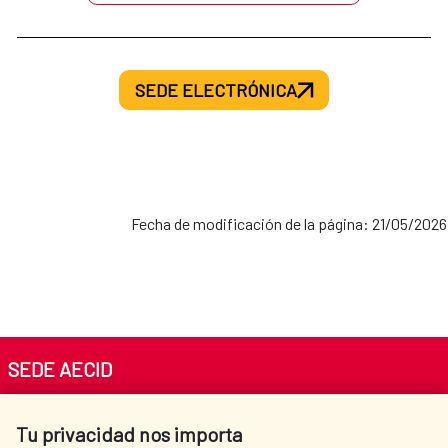
SEDE ELECTRÓNICA
Fecha de modificación de la página: 21/05/2026
SEDE AECID
Av. Reyes Católicos 4 - 28040 Madrid
Tu privacidad nos importa
Tel. +34 900 20 30 54​​​​​​​