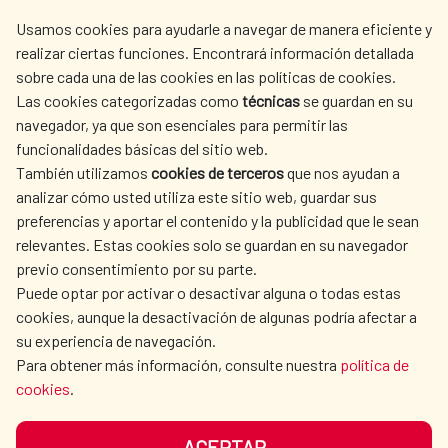
centro.informacion@aecid.es
Usamos cookies para ayudarle a navegar de manera eficiente y
realizar ciertas funciones. Encontrará información detallada
sobre cada una de las cookies en las políticas de cookies.
AECID
WHERE DO WE COOPERATE?
Las cookies categorizadas como
técnicas
se guardan en su
SPANISH HUMANITARIAN
PRESS ROOM
navegador, ya que son esenciales para permitir las
ACTION
funcionalidades básicas del sitio web.
CULTURE AND SCIENCE
LIBRARY
También utilizamos
cookies de terceros
que nos ayudan a
analizar cómo usted utiliza este sitio web, guardar sus
preferencias y aportar el contenido y la publicidad que le sean
relevantes. Estas cookies solo se guardan en su navegador
previo consentimiento por su parte.
Puede optar por activar o desactivar alguna o todas estas
OUR SOCIAL MEDIA
cookies, aunque la desactivación de algunas podría afectar a
su experiencia de navegación.
Para obtener más información, consulte nuestra
política de
cookies
.
ACEPTAR