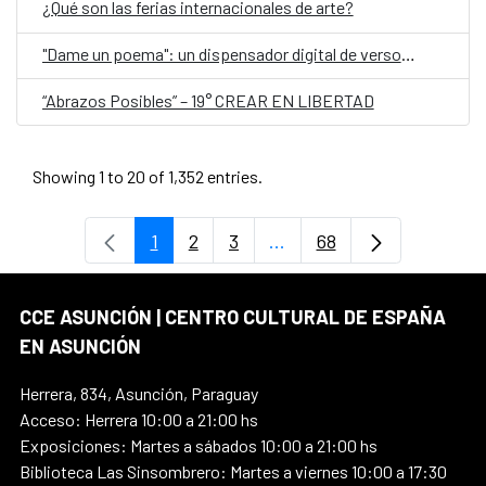
¿Qué son las ferias internacionales de arte?
"Dame un poema": un dispensador digital de versos, en el Día Mundial de la Poesía
“Abrazos Posibles” – 19° CREAR EN LIBERTAD
Showing 1 to 20 of 1,352 entries.
1
2
3
...
68
Page
Page
Page
Intermediate Pages Use T
Page
CCE ASUNCIÓN | CENTRO CULTURAL DE ESPAÑA
EN ASUNCIÓN
Herrera, 834, Asunción, Paraguay
Acceso: Herrera 10:00 a 21:00 hs
Exposiciones: Martes a sábados 10:00 a 21:00 hs
Biblioteca Las Sinsombrero: Martes a viernes 10:00 a 17:30