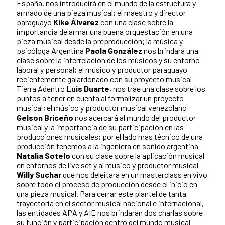
España, nos introducirá en el mundo de la estructura y
armado de una pieza musical; el maestro y director
paraguayo
Kike Álvarez
con una clase sobre la
importancia de armar una buena orquestación en una
pieza musical desde la preproducción; la música y
psicóloga Argentina
Paola González
nos brindará una
clase sobre la interrelación de los músicos y su entorno
laboral y personal; el músico y productor paraguayo
recientemente galardonado con su proyecto musical
Tierra Adentro
Luis Duarte
, nos trae una clase sobre los
puntos a tener en cuenta al formalizar un proyecto
musical; el músico y productor musical venezolano
Gelson Briceño
nos acercará al mundo del productor
musical y la importancia de su participación en las
producciones musicales; por el lado más técnico de una
producción tenemos a la ingeniera en sonido argentina
Natalia Sotelo
con su clase sobre la aplicación musical
en entornos de live set y al musico y productor musical
Willy Suchar
que nos deleitará en un masterclass en vivo
sobre todo el proceso de producción desde el inicio en
una pieza musical. Para cerrar este plantel de tanta
trayectoria en el sector musical nacional e internacional,
las entidades APA y AIE nos brindarán dos charlas sobre
su función y participación dentro del mundo musical