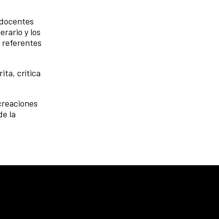
 docentes
erario y los
s referentes
ita, crítica
 creaciones
de la