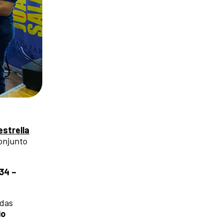
estrella
conjunto
834 –
adas
io