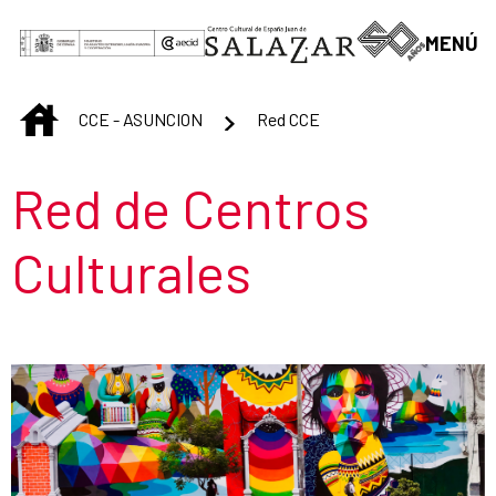
Saltar al contenido principal
MENÚ
INICIO
CCE - ASUNCION
Red CCE
Título de la sección
Red de Centros
Culturales