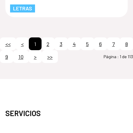
LETRAS
<<
<
1
2
3
4
5
6
7
8
9
10
>
>>
Página :
1 de 113
SERVICIOS