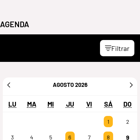
AGENDA
Filtrar
AGOSTO
2026
LU
MA
MI
JU
VI
SÁ
DO
1
2
9
3
4
5
6
7
8