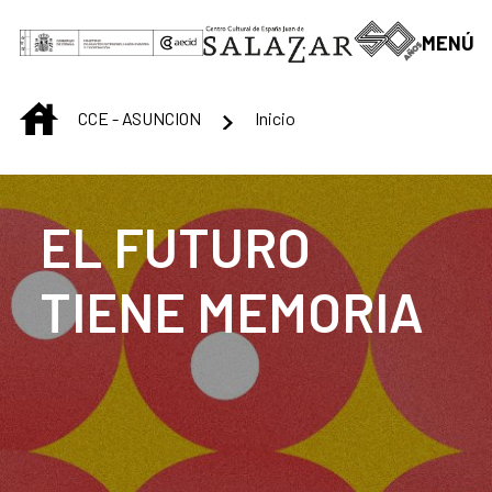
Saltar al contenido principal
MENÚ
INICIO
CCE - ASUNCION
Inicio
EL FUTURO
TIENE MEMORIA