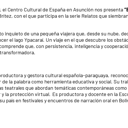
ay, el Centro Cultural de España en Asunción nos presenta
“
Brítez, con el que participa en la serie Relatos que siembra
cto inquieto de una pequeña viajera que, desde su nube, de
ocer el lago Ypacaraí. Un viaje en el que descubre los obstá
y comprende que, con persistencia, inteligencia y cooperació
 transformadora.
 productora y gestora cultural española-paraguaya, reconoc
 de la palabra como herramienta educativa y social. Su tra
bras teatrales que abordan temáticas contemporáneas como
r y la protección virtual. Es productora y docente en la Esc
 país en festivales y encuentros de narración oral en Boli