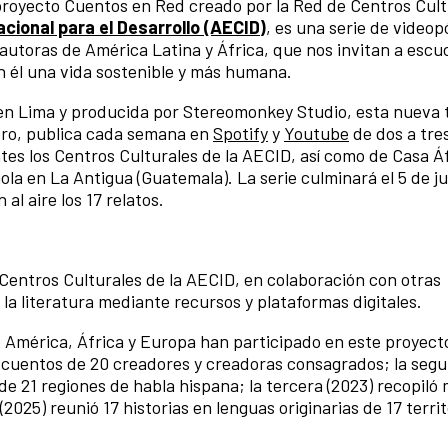
proyecto Cuentos en Red creado por la Red de Centros Cult
ional para el Desarrollo (AECID)
, es una serie de video
autoras de América Latina y África, que nos invitan a escu
en él una vida sostenible y más humana.
 en Lima y producida por Stereomonkey Studio, esta nueva
Libro, publica cada semana en
Spotify
y
Youtube
de dos a tres
es los Centros Culturales de la AECID, así como de Casa Áf
a en La Antigua (Guatemala). La serie culminará el 5 de ju
al aire los 17 relatos.
 Centros Culturales de la AECID, en colaboración con otras
la literatura mediante recursos y plataformas digitales.
e América, África y Europa han participado en este proyect
0 cuentos de 20 creadores y creadoras consagrados; la segu
de 21 regiones de habla hispana; la tercera (2023) recopiló 
(2025) reunió 17 historias en lenguas originarias de 17 terri