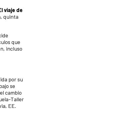
El viaje de
n, quinta
cide
culos que
n, incluso
ida por su
bajo se
 el cambio
uela-Taller
via, EE.