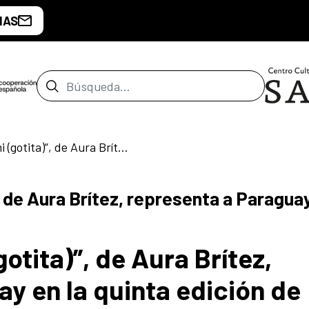
IAS
Barra de búsqueda
“El viaje de Tykymi (gotita)”, de Aura Brítez, representa a Paraguay en la quinta edición de Cuentos en Red
”, de Aura Brítez, representa a Paraguay
gotita)”, de Aura Brítez,
y en la quinta edición de