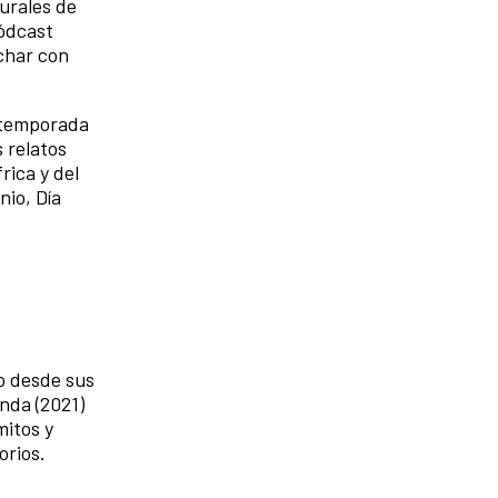
urales de
pódcast
char con
 temporada
 relatos
rica y del
nio, Día
o desde sus
nda (2021)
mitos y
torios.