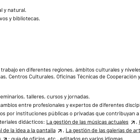
l y natural.
os y bibliotecas.
l trabajo en diferentes regiones, ámbitos culturales y nivel
as, Centros Culturales, Oficinas Técnicas de Cooperación 
minarios, talleres, cursos y jornadas.
mbios entre profesionales y expertos de diferentes discipl
s por instituciones públicas o privadas que contribuyan a 
eriales didácticos:
La gestión de las músicas actuales
,
 de la idea a la pantalla
,
La gestión de las galerías de ar
s
: guía de oficios ,etc., editados en varios idiomas.