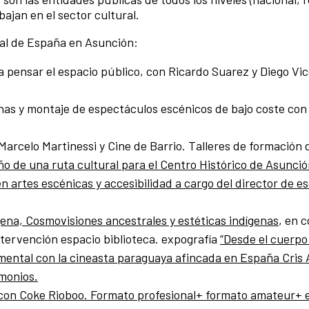
bajan en el sector cultural.
al de España en Asunción:
a pensar el espacio público, con Ricardo Suarez y Diego Vi
as y montaje de espectáculos escénicos de bajo coste con 
Marcelo Martinessi y Cine de Barrio. Talleres de formación 
o de una ruta cultural para el Centro Histórico de Asunci
en artes escénicas y accesibilidad a cargo del director de 
ena, Cosmovisiones ancestrales y estéticas indígenas
, en 
ntervención espacio biblioteca. expografía
“Desde el cuerpo
umental con la cineasta paraguaya afincada en España Cris
monios.
 con Coke Rioboo. Formato profesional+ formato amateur+ e