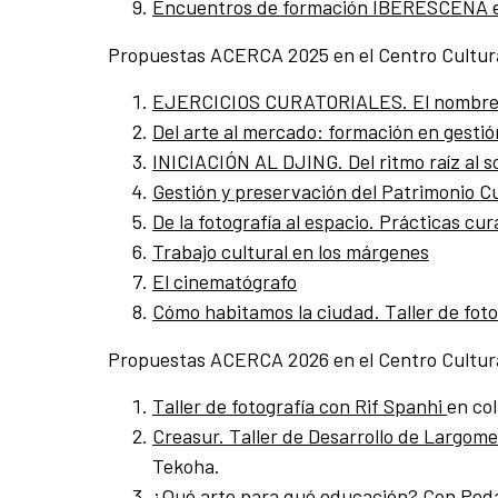
Encuentros de formación IBERESCENA en co
Propuestas ACERCA 2025 en el Centro Cultur
EJERCICIOS CURATORIALES. El nombre
Del arte al mercado: formación en gestió
INICIACIÓN AL DJING. Del ritmo raíz al s
Gestión y preservación del Patrimonio Cu
De la fotografía al espacio. Prácticas cur
Trabajo cultural en los márgenes
El cinematógrafo
Cómo habitamos la ciudad. Taller de foto
Propuestas ACERCA 2026 en el Centro Cultur
Taller de fotografía con Rif Spanhi
en co
Creasur. Taller de Desarrollo de Largom
Tekoha.
¿Qué arte para qué educación?
Con Pedag