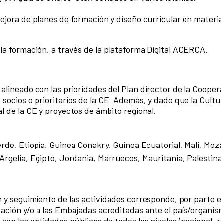
jora de planes de formación y diseño curricular en materias
 la formación, a través de la plataforma Digital ACERCA.
ineado con las prioridades del Plan director de la Coopera
s socios o prioritarios de la CE. Además, y dado que la Cul
l de la CE y proyectos de ámbito regional.
rde, Etiopía, Guinea Conakry, Guinea Ecuatorial, Mali, Moz
Argelia, Egipto, Jordania, Marruecos, Mauritania, Palestina
ón y seguimiento de las actividades corresponde, por parte e
ación y/o a las Embajadas acreditadas ante el país/organism
son las entidades públicas de todos los niveles (nacional, r