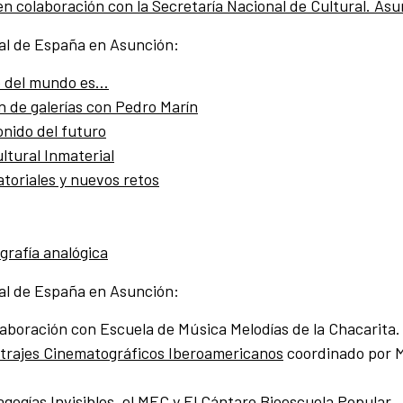
laboración con la Secretaría Nacional de Cultural. Asunció
al de España en Asunción:
 del mundo es…
n de galerías con Pedro Marín
onido del futuro
ltural Inmaterial
atoriales y nuevos retos
grafía analógica
al de España en Asunción:
laboración con Escuela de Música Melodías de la Chacarita.
etrajes Cinematográficos Iberoamericanos
coordinado por M
ogías Invisibles, el MEC y El Cántaro Bioescuela Popular.