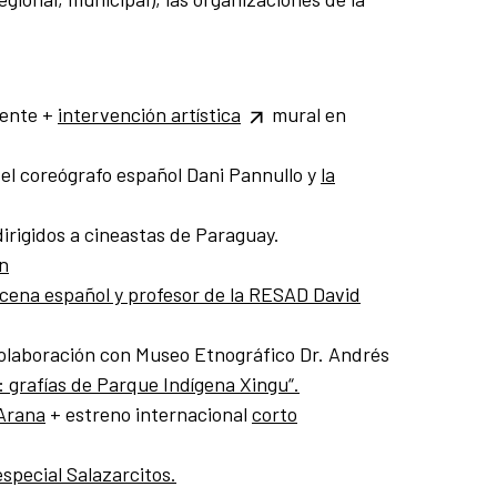
cente +
intervención artística
mural en
el coreógrafo español Dani Pannullo y
la
dirigidos a cineastas de Paraguay.
ón
escena español y profesor de la RESAD David
colaboración con Museo Etnográfico Dr. Andrés
: grafías de Parque Indígena Xingu“.
 Arana
+ estreno internacional
corto
special Salazarcitos.