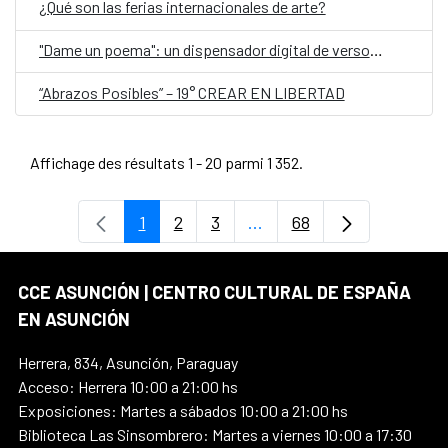
¿Qué son las ferias internacionales de arte?
"Dame un poema": un dispensador digital de versos, en el Día Mundial de la Poesía
“Abrazos Posibles” – 19° CREAR EN LIBERTAD
Affichage des résultats 1 - 20 parmi 1 352.
1
2
3
...
68
Page
Page
Page
Pages intermédiaires Uti
Page
CCE ASUNCIÓN | CENTRO CULTURAL DE ESPAÑA
EN ASUNCIÓN
Herrera, 834, Asunción, Paraguay
Acceso: Herrera 10:00 a 21:00 hs
Exposiciones: Martes a sábados 10:00 a 21:00 hs
Biblioteca Las Sinsombrero: Martes a viernes 10:00 a 17:30