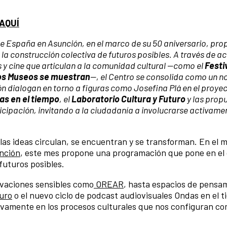
AQUÍ
e España en Asunción, en el marco de su 50 aniversario, pro
 la construcción colectiva de futuros posibles. A través de a
s y cine que articulan a la comunidad cultural —como el
Festi
os Museos se muestran
—, el Centro se consolida como un n
ón dialogan en torno a figuras como Josefina Plá en el proye
as en el tiempo
, el
Laboratorio Cultura y Futuro
y las prop
icipación, invitando a la ciudadanía a involucrarse activamen
s ideas circulan, se encuentran y se transforman. En el m
unción
, este mes propone una programación que pone en el 
 futuros posibles.
ivaciones sensibles como
OREAR
, hasta espacios de pensa
turo
o el nuevo ciclo de podcast audiovisuales Ondas en el 
tivamente en los procesos culturales que nos configuran c