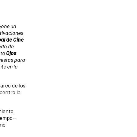
pone un
ctivaciones
val de Cine
odo de
cto
Ojos
uestas para
te en la
arco de los
centro la
miento
tiempo—
omo