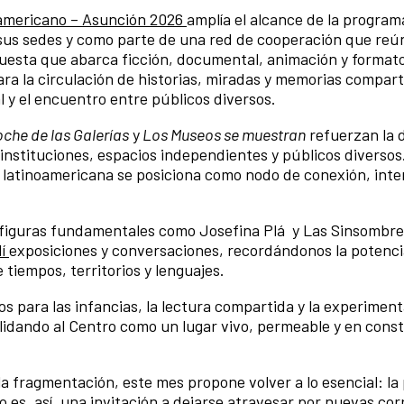
roamericano – Asunción 2026
amplía el alcance de la program
sus sedes y como parte de una red de cooperación que reú
puesta que abarca ficción, documental, animación y formato
ara la circulación de historias, miradas y memorias compart
l y el encuentro entre públicos diversos.
che de las Galerías
y
Los Museos se muestran
refuerzan la 
 instituciones, espacios independientes y públicos diversos
latinoamericana se posiciona como nodo de conexión, inte
e figuras fundamentales como Josefina Plá y Las Sinsombre
dí
exposiciones y conversaciones, recordándonos la potenci
 tiempos, territorios y lenguajes.
s para las infancias, la lectura compartida y la experiment
lidando al Centro como un lugar vivo, permeable y en cons
a fragmentación, este mes propone volver a lo esencial: la 
o es, así, una invitación a dejarse atravesar por nuevas cor