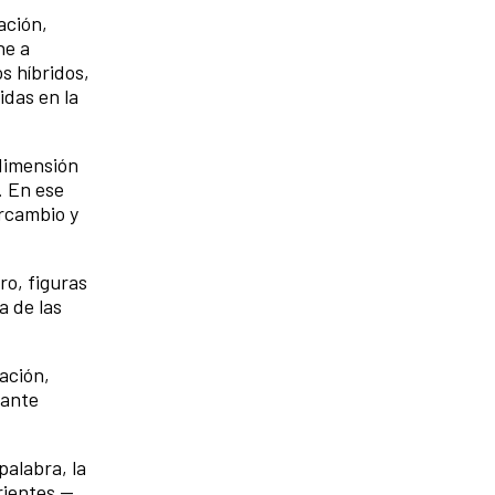
ación,
ne a
s híbridos,
idas en la
dimensión
. En ese
rcambio y
ro, figuras
a de las
ación,
tante
palabra, la
rientes —