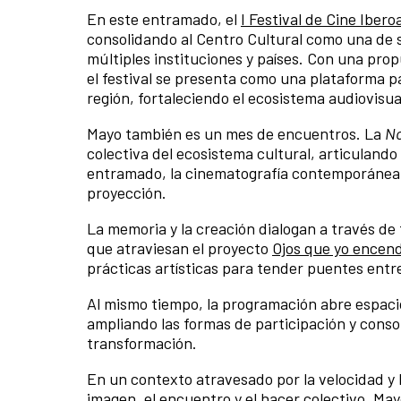
En este entramado, el
I Festival de Cine Ibe
consolidando al Centro Cultural como una de 
múltiples instituciones y países. Con una pro
el festival se presenta como una plataforma p
región, fortaleciendo el ecosistema audiovisua
Mayo también es un mes de encuentros. La
No
colectiva del ecosistema cultural, articulando
entramado, la cinematografía contemporánea 
proyección.
La memoria y la creación dialogan a través d
que atraviesan el proyecto
Ojos que yo encen
prácticas artísticas para tender puentes entre
Al mismo tiempo, la programación abre espacio
ampliando las formas de participación y conso
transformación.
En un contexto atravesado por la velocidad y l
imagen, el encuentro y el hacer colectivo. May