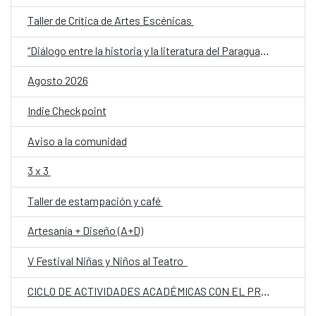
Taller de Crítica de Artes Escénicas
“Diálogo entre la historia y la literatura del Paraguay del siglo XX: memoria, conflicto e identidad”
Agosto 2026
Indie Checkpoint
Aviso a la comunidad
3 x 3
Taller de estampación y café
Artesanía + Diseño (A+D)
V Festival Niñas y Niños al Teatro
CICLO DE ACTIVIDADES ACADÉMICAS CON EL PROF. DR. JOSÉ VICENTE PEIRÓ BARCO