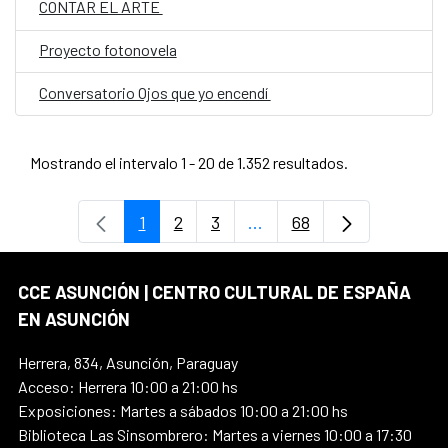
CONTAR EL ARTE
Proyecto fotonovela
Conversatorio Ojos que yo encendí
Mostrando el intervalo 1 - 20 de 1.352 resultados.
1
2
3
...
68
Página
Página
Página
Páginas intermedias Use
Página
CCE ASUNCIÓN | CENTRO CULTURAL DE ESPAÑA
EN ASUNCIÓN
Herrera, 834, Asunción, Paraguay
Acceso: Herrera 10:00 a 21:00 hs
Exposiciones: Martes a sábados 10:00 a 21:00 hs
Biblioteca Las Sinsombrero: Martes a viernes 10:00 a 17:30