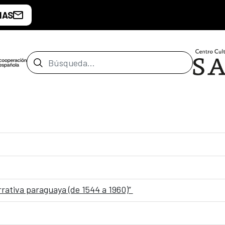
IAS
Barra de búsqueda
rrativa paraguaya (de 1544 a 1960)”