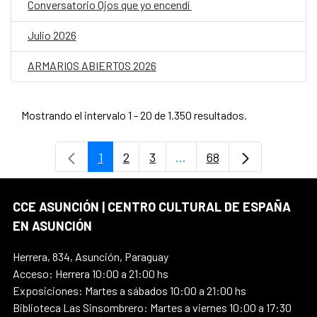
Conversatorio Ojos que yo encendí
Julio 2026
ARMARIOS ABIERTOS 2026
Mostrando el intervalo 1 - 20 de 1.350 resultados.
1
2
3
...
68
Página
Página
Página
Páginas intermedias Use
Página
CCE ASUNCIÓN | CENTRO CULTURAL DE ESPAÑA
EN ASUNCIÓN
Herrera, 834, Asunción, Paraguay
Acceso: Herrera 10:00 a 21:00 hs
Exposiciones: Martes a sábados 10:00 a 21:00 hs
Biblioteca Las Sinsombrero: Martes a viernes 10:00 a 17:30