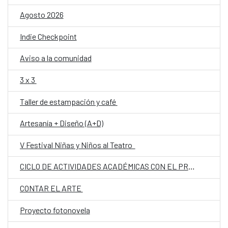
Agosto 2026
Indie Checkpoint
Aviso a la comunidad
3 x 3
Taller de estampación y café
Artesanía + Diseño (A+D)
V Festival Niñas y Niños al Teatro
CICLO DE ACTIVIDADES ACADÉMICAS CON EL PROF. DR. JOSÉ VICENTE PEIRÓ BARCO
CONTAR EL ARTE
Proyecto fotonovela