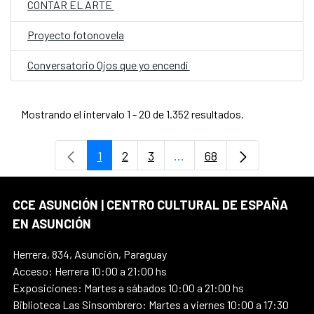
CONTAR EL ARTE
Proyecto fotonovela
Conversatorio Ojos que yo encendí
Mostrando el intervalo 1 - 20 de 1.352 resultados.
1
2
3
...
68
Página
Página
Página
Páginas intermedias Use
Página
CCE ASUNCIÓN | CENTRO CULTURAL DE ESPAÑA
EN ASUNCIÓN
Herrera, 834, Asunción, Paraguay
Acceso: Herrera 10:00 a 21:00 hs
Exposiciones: Martes a sábados 10:00 a 21:00 hs
Biblioteca Las Sinsombrero: Martes a viernes 10:00 a 17:30