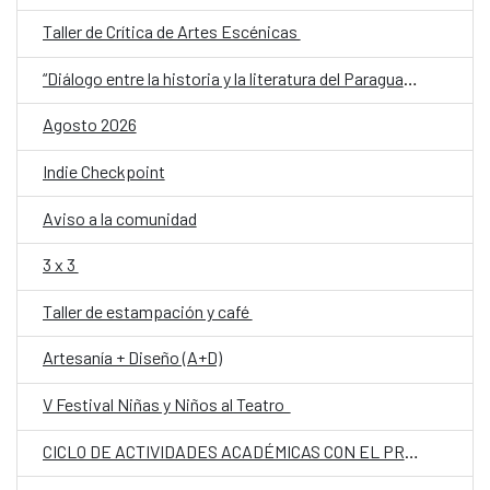
Taller de Crítica de Artes Escénicas
“Diálogo entre la historia y la literatura del Paraguay del siglo XX: memoria, conflicto e identidad”
Agosto 2026
Indie Checkpoint
Aviso a la comunidad
3 x 3
Taller de estampación y café
Artesanía + Diseño (A+D)
V Festival Niñas y Niños al Teatro
CICLO DE ACTIVIDADES ACADÉMICAS CON EL PROF. DR. JOSÉ VICENTE PEIRÓ BARCO