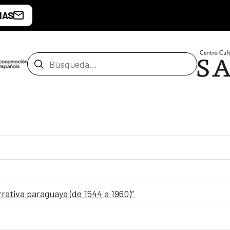
IAS
Barra de búsqueda
rrativa paraguaya (de 1544 a 1960)”