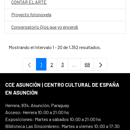
CONTAR EL ARTE
Proyecto fotonovela
Conversatorio Ojos que yo encendí
Mostrando el intervalo 1 - 20 de 1.352 resultados.
1
2
3
...
68
Página
Página
Página
Páginas intermedias Use
Página
CCE ASUNCIÓN | CENTRO CULTURAL DE ESPAÑA
EN ASUNCIÓN
Herrera, 834, Asunción, Paraguay
Acceso: Herrera 10:00 a 21:00 hs
Exposiciones: Martes a sábados 10:00 a 21:00 hs
Biblioteca Las Sinsombrero: Martes a viernes 10:00 a 17:30