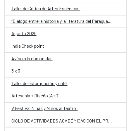
Taller de Crítica de Artes Escénicas
“Diálogo entre la historia y la literatura del Paraguay del siglo XX: memoria, conflicto e identidad”
Agosto 2026
Indie Checkpoint
Aviso a la comunidad
3 x 3
Taller de estampación y café
Artesanía + Diseño (A+D)
V Festival Niñas y Niños al Teatro
CICLO DE ACTIVIDADES ACADÉMICAS CON EL PROF. DR. JOSÉ VICENTE PEIRÓ BARCO