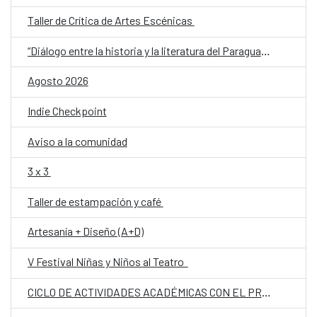
Taller de Crítica de Artes Escénicas
“Diálogo entre la historia y la literatura del Paraguay del siglo XX: memoria, conflicto e identidad”
Agosto 2026
Indie Checkpoint
Aviso a la comunidad
3 x 3
Taller de estampación y café
Artesanía + Diseño (A+D)
V Festival Niñas y Niños al Teatro
CICLO DE ACTIVIDADES ACADÉMICAS CON EL PROF. DR. JOSÉ VICENTE PEIRÓ BARCO