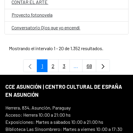
CONTAR EL ARTE
Proyecto fotonovela
Conversatorio Ojos que yo encendí
Mostrando el intervalo 1 - 20 de 1.352 resultados.
1
2
3
...
68
Página
Página
Página
Páginas intermedias Use
Página
CCE ASUNCIÓN | CENTRO CULTURAL DE ESPAÑA
EN ASUNCIÓN
Herrera, 834, Asunción, Paraguay
Acceso: Herrera 10:00 a 21:00 hs
Exposiciones: Martes a sábados 10:00 a 21:00 hs
Biblioteca Las Sinsombrero: Martes a viernes 10:00 a 17:30