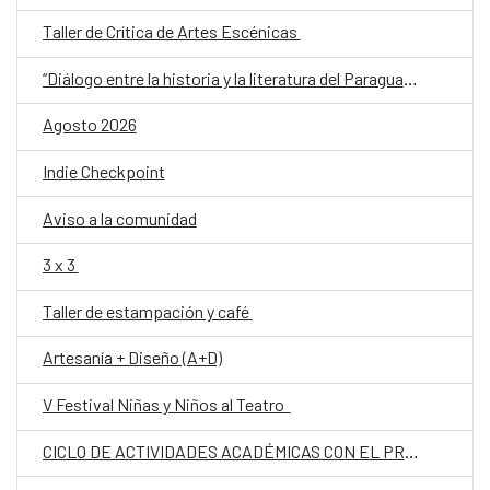
Taller de Crítica de Artes Escénicas
“Diálogo entre la historia y la literatura del Paraguay del siglo XX: memoria, conflicto e identidad”
Agosto 2026
Indie Checkpoint
Aviso a la comunidad
3 x 3
Taller de estampación y café
Artesanía + Diseño (A+D)
V Festival Niñas y Niños al Teatro
CICLO DE ACTIVIDADES ACADÉMICAS CON EL PROF. DR. JOSÉ VICENTE PEIRÓ BARCO