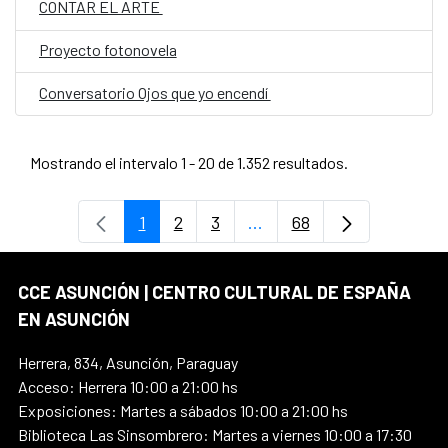
CONTAR EL ARTE
Proyecto fotonovela
Conversatorio Ojos que yo encendí
Mostrando el intervalo 1 - 20 de 1.352 resultados.
1
2
3
...
68
Página
Página
Página
Páginas intermedias Use
Página
CCE ASUNCIÓN | CENTRO CULTURAL DE ESPAÑA
EN ASUNCIÓN
Herrera, 834, Asunción, Paraguay
Acceso: Herrera 10:00 a 21:00 hs
Exposiciones: Martes a sábados 10:00 a 21:00 hs
Biblioteca Las Sinsombrero: Martes a viernes 10:00 a 17:30