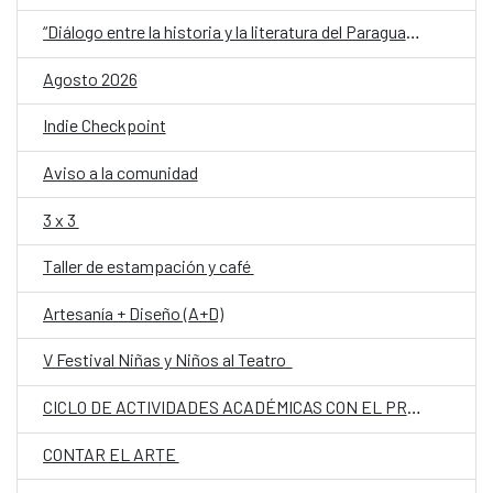
“Diálogo entre la historia y la literatura del Paraguay del siglo XX: memoria, conflicto e identidad”
Agosto 2026
Indie Checkpoint
Aviso a la comunidad
3 x 3
Taller de estampación y café
Artesanía + Diseño (A+D)
V Festival Niñas y Niños al Teatro
CICLO DE ACTIVIDADES ACADÉMICAS CON EL PROF. DR. JOSÉ VICENTE PEIRÓ BARCO
CONTAR EL ARTE