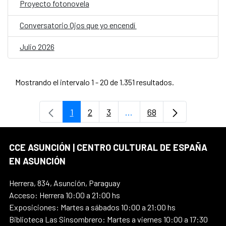
Proyecto fotonovela
Conversatorio Ojos que yo encendí
Julio 2026
Mostrando el intervalo 1 - 20 de 1.351 resultados.
1
2
3
...
68
Página
Página
Página
Páginas intermedias Use
Página
CCE ASUNCIÓN | CENTRO CULTURAL DE ESPAÑA
EN ASUNCIÓN
Herrera, 834, Asunción, Paraguay
Acceso: Herrera 10:00 a 21:00 hs
Exposiciones: Martes a sábados 10:00 a 21:00 hs
Biblioteca Las Sinsombrero: Martes a viernes 10:00 a 17:30