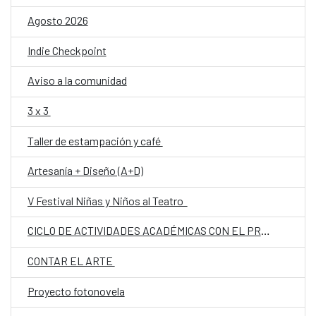
Agosto 2026
Indie Checkpoint
Aviso a la comunidad
3 x 3
Taller de estampación y café
Artesanía + Diseño (A+D)
V Festival Niñas y Niños al Teatro
CICLO DE ACTIVIDADES ACADÉMICAS CON EL PROF. DR. JOSÉ VICENTE PEIRÓ BARCO
CONTAR EL ARTE
Proyecto fotonovela