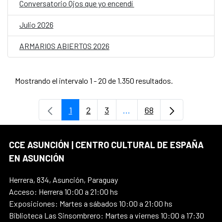
Conversatorio Ojos que yo encendí
Julio 2026
ARMARIOS ABIERTOS 2026
Mostrando el intervalo 1 - 20 de 1.350 resultados.
1
2
3
...
68
Página
Página
Página
Páginas intermedias Use
Página
CCE ASUNCIÓN | CENTRO CULTURAL DE ESPAÑA
EN ASUNCIÓN
Herrera, 834, Asunción, Paraguay
Acceso: Herrera 10:00 a 21:00 hs
Exposiciones: Martes a sábados 10:00 a 21:00 hs
Biblioteca Las Sinsombrero: Martes a viernes 10:00 a 17:30