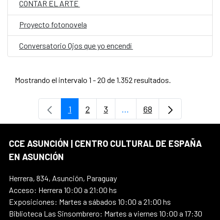
CONTAR EL ARTE
Proyecto fotonovela
Conversatorio Ojos que yo encendí
Mostrando el intervalo 1 - 20 de 1.352 resultados.
1
2
3
...
68
Página
Página
Página
Páginas intermedias Use
Página
CCE ASUNCIÓN | CENTRO CULTURAL DE ESPAÑA
EN ASUNCIÓN
Herrera, 834, Asunción, Paraguay
Acceso: Herrera 10:00 a 21:00 hs
Exposiciones: Martes a sábados 10:00 a 21:00 hs
Biblioteca Las Sinsombrero: Martes a viernes 10:00 a 17:30