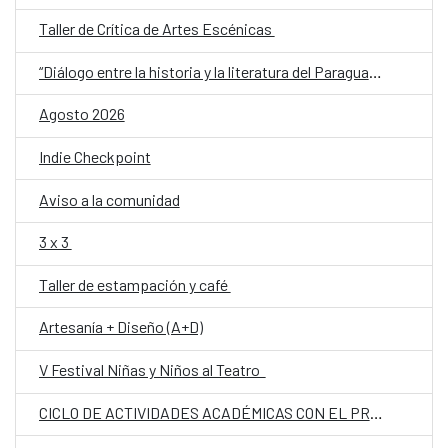
Taller de Crítica de Artes Escénicas
“Diálogo entre la historia y la literatura del Paraguay del siglo XX: memoria, conflicto e identidad”
Agosto 2026
Indie Checkpoint
Aviso a la comunidad
3 x 3
Taller de estampación y café
Artesanía + Diseño (A+D)
V Festival Niñas y Niños al Teatro
CICLO DE ACTIVIDADES ACADÉMICAS CON EL PROF. DR. JOSÉ VICENTE PEIRÓ BARCO