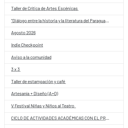
Taller de Crítica de Artes Escénicas
“Diálogo entre la historia y la literatura del Paraguay del siglo XX: memoria, conflicto e identidad”
Agosto 2026
Indie Checkpoint
Aviso a la comunidad
3 x 3
Taller de estampación y café
Artesanía + Diseño (A+D)
V Festival Niñas y Niños al Teatro
CICLO DE ACTIVIDADES ACADÉMICAS CON EL PROF. DR. JOSÉ VICENTE PEIRÓ BARCO