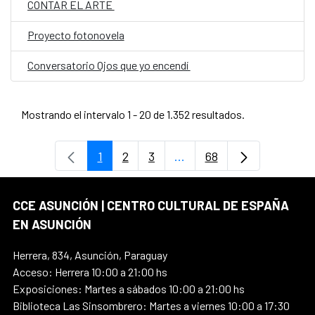
CONTAR EL ARTE
Proyecto fotonovela
Conversatorio Ojos que yo encendí
Mostrando el intervalo 1 - 20 de 1.352 resultados.
1
2
3
...
68
Página
Página
Página
Páginas intermedias Use
Página
CCE ASUNCIÓN | CENTRO CULTURAL DE ESPAÑA
EN ASUNCIÓN
Herrera, 834, Asunción, Paraguay
Acceso: Herrera 10:00 a 21:00 hs
Exposiciones: Martes a sábados 10:00 a 21:00 hs
Biblioteca Las Sinsombrero: Martes a viernes 10:00 a 17:30