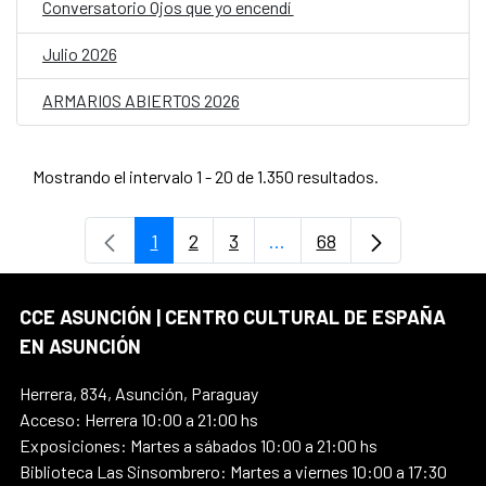
Conversatorio Ojos que yo encendí
Julio 2026
ARMARIOS ABIERTOS 2026
Mostrando el intervalo 1 - 20 de 1.350 resultados.
1
2
3
...
68
Página
Página
Página
Páginas intermedias Use
Página
CCE ASUNCIÓN | CENTRO CULTURAL DE ESPAÑA
EN ASUNCIÓN
Herrera, 834, Asunción, Paraguay
Acceso: Herrera 10:00 a 21:00 hs
Exposiciones: Martes a sábados 10:00 a 21:00 hs
Biblioteca Las Sinsombrero: Martes a viernes 10:00 a 17:30