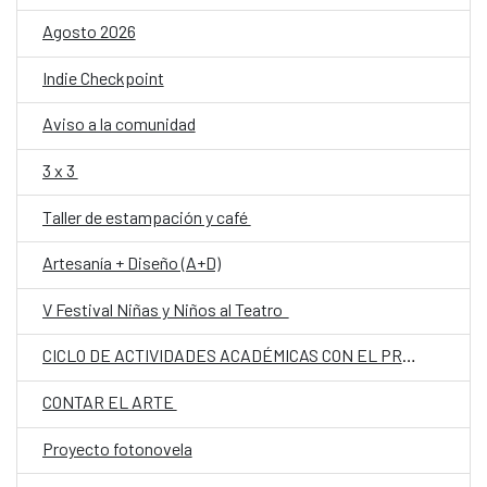
Agosto 2026
Indie Checkpoint
Aviso a la comunidad
3 x 3
Taller de estampación y café
Artesanía + Diseño (A+D)
V Festival Niñas y Niños al Teatro
CICLO DE ACTIVIDADES ACADÉMICAS CON EL PROF. DR. JOSÉ VICENTE PEIRÓ BARCO
CONTAR EL ARTE
Proyecto fotonovela