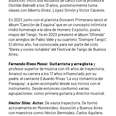
Asunción, inició sus estudios de canto con la profesora
Clotilde Balmelli a los 13 años, posteriormente toma
clases con Alberto Ginéz, López Simón y Victor Cáceres.
En 2021, junto con el pianista Giovanni Primerano lanzó el
álbum “Canción de Esquina” que en un concepto intimista
rindió homenaje a la obra de Homero Expósito, poeta
mayor del Tango. Ya en 2023 presentó el álbum “Ofrenda”
con arreglos de Pablo Valle y su cuarteto “Siempre Tango”.
El último año, fue convocada para ser parte del ciclo
“Bares y voces notables” del Festival de Tango de Buenos
Aires.
Fernando Rivas Massi
:
Guitarrista y arreglista
y
profesor superior de música con 45 años de trayectoria.
Arrancó su carrera a los 17 años influenciado por su
padre, el cantante Eduardo Rivas 'La voz romántica del
Paraguay', a quien acompañó desde sus inicios con el
instrumento. Desde entonces conformó varias
agrupaciones, como primera guitarra y director musical.
Héctor Silva:
A
ctor.
De vasta trayectoria. Se formó
actoralmente en Montevideo, Asunción y Buenos Aires
con maestros como Héctor Bermúdez, Carlos Aguilera,