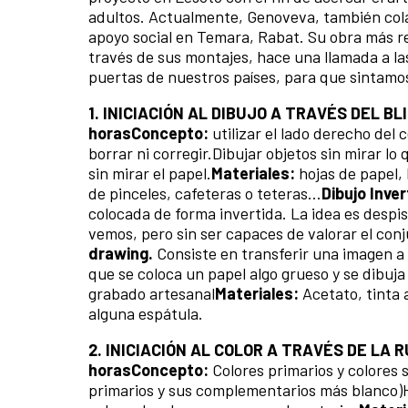
adultos. Actualmente, Genoveva, también colabo
apoyo social en Temara, Rabat. Su obra más rec
través de sus montajes, hace una llamada a la
puertas de nuestros países, para que sintamo
1. INICIACIÓN AL DIBUJO A TRAVÉS DEL B
horas
Concepto:
utilizar el lado derecho del ce
borrar ni corregir.Dibujar objetos sin mirar lo
sin mirar el papel.
Materiales:
hojas de papel, 
de pinceles, cafeteras o teteras…
Dibujo Inver
colocada de forma invertida. La idea es despist
vemos, pero sin ser capaces de valorar el conju
drawing.
Consiste en transferir una imagen a t
que se coloca un papel algo grueso y se dibuja
grabado artesanal
Materiales:
Acetato, tinta a
alguna espátula.
2. INICIACIÓN AL COLOR A TRAVÉS DE LA 
horas
Concepto:
Colores primarios y colores
primarios y sus complementarios más blanco)H