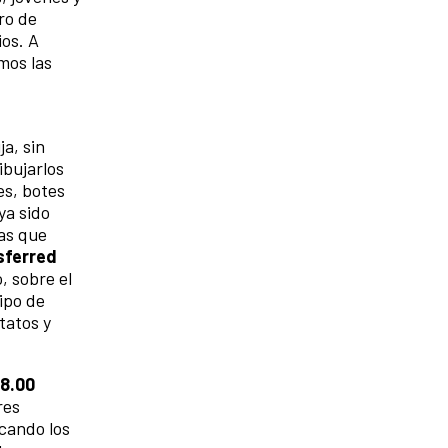
ro de
ios. A
mos las
ja, sin
ibujarlos
es, botes
ya sido
eas que
sferred
, sobre el
ipo de
etatos y
18.00
res
cando los