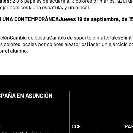
ales:
2 o 3 papeles de acuarela, 3 colores primarios, azul u
jor acrílicos), una espátula, y un pincel.
EN UNA CONTEMPORÁNEA
Jueves 19 de septiembre, de 1
ciónCambio de escalaCambio de soporte o materialesElimin
 colores locales por colores aleatoriosHacer un ejercicio 
or el alumno.
SPAÑA EN ASUNCIÓN
s
CCE
PA