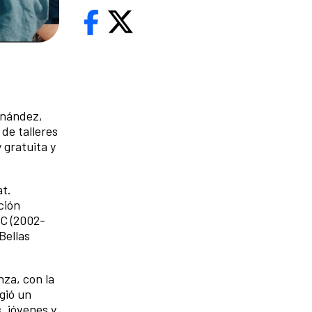
rnández,
 de talleres
y gratuita y
at.
ción
.C (2002-
Bellas
nza, con la
gió un
s, jóvenes y