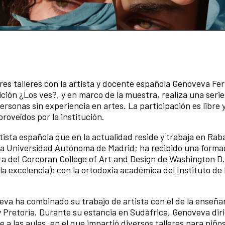
res talleres con la artista y docente española Genoveva Fe
ición ¿Los ves?, y en marco de la muestra, realiza una serie
personas sin experiencia en artes. La participación es libre 
roveídos por la institución.
tista española que en la actualidad reside y trabaja en Rab
r la Universidad Autónoma de Madrid; ha recibido una forma
dora del Corcoran College of Art and Design de Washington D
a excelencia); con la ortodoxia académica del Instituto de 
veva ha combinado su trabajo de artista con el de la enseña
 Pretoria. Durante su estancia en Sudáfrica, Genoveva diri
e a las aulas, en el que impartió diversos talleres para niño