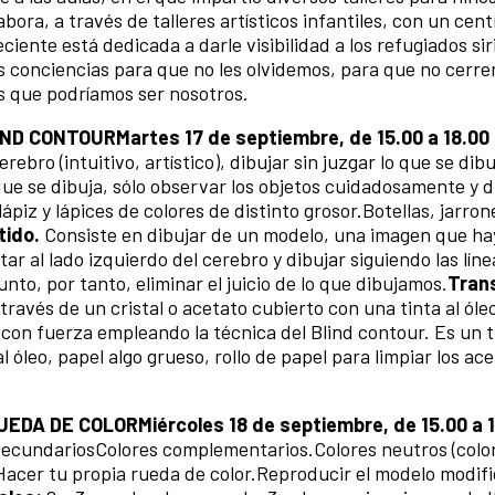
ra, a través de talleres artísticos infantiles, con un cent
iente está dedicada a darle visibilidad a los refugiados sir
s conciencias para que no les olvidemos, para que no cerre
s que podríamos ser nosotros.
LIND CONTOUR
Martes 17 de septiembre, de 15.00 a 18.00
rebro (intuitivo, artístico), dibujar sin juzgar lo que se dibu
 que se dibuja, sólo observar los objetos cuidadosamente y d
lápiz y lápices de colores de distinto grosor.Botellas, jarron
tido.
Consiste en dibujar de un modelo, una imagen que ha
ar al lado izquierdo del cerebro y dibujar siguiendo las lín
nto, por tanto, eliminar el juicio de lo que dibujamos.
Tran
ravés de un cristal o acetato cubierto con una tinta al óleo
 con fuerza empleando la técnica del Blind contour. Es un t
l óleo, papel algo grueso, rollo de papel para limpiar los ac
RUEDA DE COLOR
Miércoles 18 de septiembre, de 15.00 a 
 secundariosColores complementarios.Colores neutros (colo
acer tu propia rueda de color.Reproducir el modelo modifi