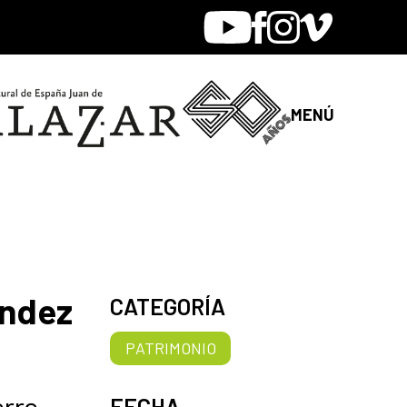
Youtube
Facebook
Instagram
Vimeo
MENÚ
ández
CATEGORÍA
PATRIMONIO
arra
FECHA