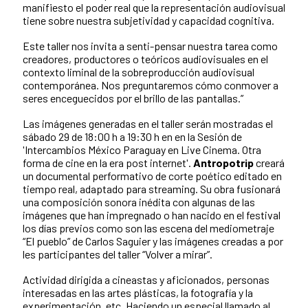
manifiesto el poder real que la representación audiovisual
tiene sobre nuestra subjetividad y capacidad cognitiva.
Este taller nos invita a senti-pensar nuestra tarea como
creadores, productores o teóricos audiovisuales en el
contexto liminal de la sobreproducción audiovisual
contemporánea. Nos preguntaremos cómo conmover a
seres enceguecidos por el brillo de las pantallas.”
Las imágenes generadas en el taller serán mostradas el
sábado 29 de 18:00 h a 19:30 h en en la Sesión de
'Intercambios México Paraguay en Live Cinema. Otra
forma de cine en la era post internet'.
Antropotrip
creará
un documental performativo de corte poético editado en
tiempo real, adaptado para streaming. Su obra fusionará
una composición sonora inédita con algunas de las
imágenes que han impregnado o han nacido en el festival
los días previos como son las escena del mediometraje
“El pueblo” de Carlos Saguier y las imágenes creadas a por
les participantes del taller “Volver a mirar”.
Actividad dirigida a cineastas y aficionados, personas
interesadas en las artes plásticas, la fotografía y la
experimentación, etc. Haciendo un especial llamado al