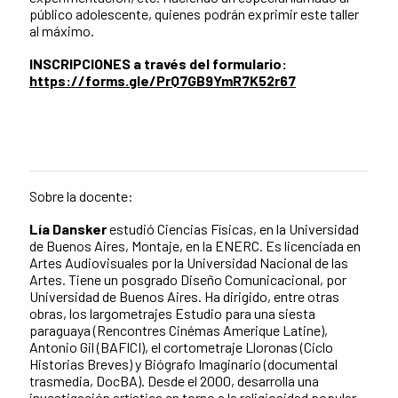
público adolescente, quienes podrán exprimir este taller
al máximo.
INSCRIPCIONES a través del formulario:
https://forms.gle/PrQ7GB9YmR7K52r67
Sobre la docente:
Lía Dansker
estudió Ciencias Físicas, en la Universidad
de Buenos Aires, Montaje, en la ENERC. Es licenciada en
Artes Audiovisuales por la Universidad Nacional de las
Artes. Tiene un posgrado Diseño Comunicacional, por
Universidad de Buenos Aires. Ha dirigido, entre otras
obras, los largometrajes Estudio para una siesta
paraguaya (Rencontres Cinémas Amerique Latine),
Antonio Gil (BAFICI), el cortometraje Lloronas (Ciclo
Historias Breves) y Biógrafo Imaginario (documental
trasmedia, DocBA). Desde el 2000, desarrolla una
investigación artística en torno a la religiosidad popular,