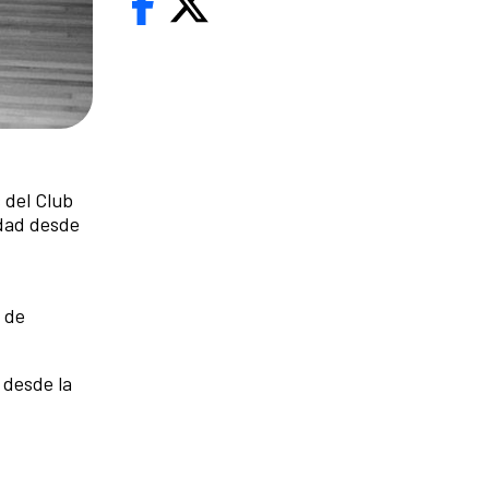
s del Club
idad desde
 de
 desde la