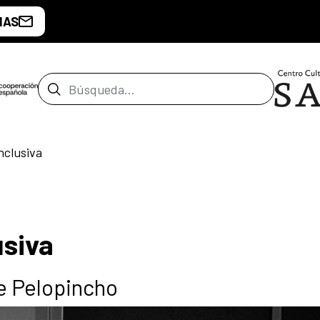
IAS
Barra de búsqueda
nclusiva
usiva
e Pelopincho