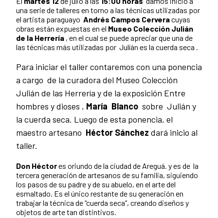
El
martes 12
de julio a las
15:00 horas
damos inicio a
una serie de talleres en torno a las técnicas utilizadas por
el artista paraguayo
Andrés Campos Cervera
cuyas
obras están expuestas en el
Museo Colección Julián
de la Herrería
, en el cual se puede apreciar que una de
las técnicas más utilizadas por Julíán es la cuerda seca .
Para iniciar el taller contaremos con una ponencia
a cargo de la curadora del Museo Colección
Julián de las Herrería y de la exposición Entre
hombres y dioses ,
María Blanco
sobre Julián y
la cuerda seca. Luego de esta ponencia, el
maestro artesano
Héctor Sánchez
dará inicio al
taller.
Don Héctor
es oriundo de la ciudad de Areguá. y es de la
tercera generación de artesanos de su familia, siguiendo
los pasos de su padre y de su abuelo, en el arte del
esmaltado. Es el único restante de su generación en
trabajar la técnica de “cuerda seca”, creando diseños y
objetos de arte tan distintivos.