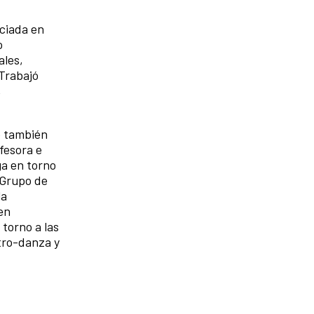
ciada en
o
ales,
Trabajó
,
e también
fesora e
ga en torno
l Grupo de
la
en
 torno a las
atro-danza y