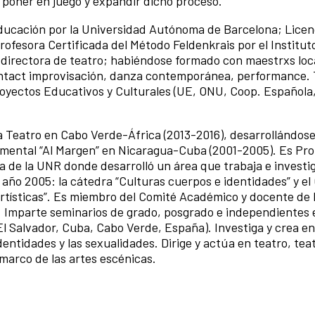
, poner en juego y expandir dicho proceso.
ucación por la Universidad Autónoma de Barcelona; Licen
rofesora Certificada del Método Feldenkrais por el Institut
 directora de teatro; habiéndose formado con maestrxs loc
contact improvisación, danza contemporánea, performance. 
royectos Educativos y Culturales (UE, ONU, Coop. Española
 Teatro en Cabo Verde-África (2013-2016), desarrollándos
imental “Al Margen” en Nicaragua-Cuba (2001-2005). Es Pro
ca de la UNR donde desarrolló un área que trabaja e investi
l año 2005: la cátedra “Culturas cuerpos e identidades” y e
artísticas”. Es miembro del Comité Académico y docente de 
R. Imparte seminarios de grado, posgrado e independientes 
El Salvador, Cuba, Cabo Verde, España). Investiga y crea en
identidades y las sexualidades. Dirige y actúa en teatro, te
 marco de las artes escénicas.