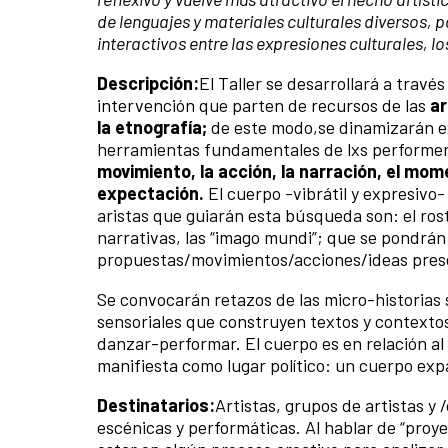
de lenguajes y materiales culturales diversos, 
interactivos entre las expresiones culturales, l
Descripción:
El Taller se desarrollará a trav
intervención que parten de recursos de las
ar
la etnografía;
de este modo,se dinamizarán ex
herramientas fundamentales de lxs performers
movimiento, la acción, la narración, el mom
expectación.
El cuerpo -vibrátil y expresivo- 
aristas que guiarán esta búsqueda son: el rostr
narrativas, las “imago mundi”; que se pondrán 
propuestas/movimientos/acciones/ideas prese
Se convocarán retazos de las micro-historias s
sensoriales que construyen textos y contextos)
danzar-performar. El cuerpo es en relación a
manifiesta como lugar político: un cuerpo ex
Destinatarios:
Artistas, grupos de artistas y
escénicas y performáticas. Al hablar de “proy