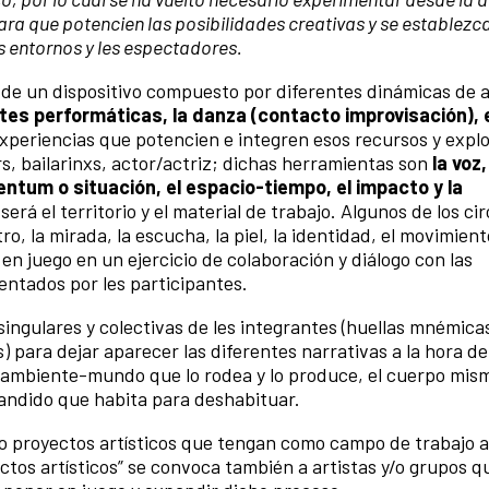
para que potencien las posibilidades creativas y se establezc
os entornos y les espectadores.
és de un dispositivo compuesto por diferentes dinámicas de 
tes performáticas, la danza (contacto improvisación), e
periencias que potencien e integren esos recursos y explo
, bailarinxs, actor/actriz; dichas herramientas son
la voz,
entum o situación, el espacio-tiempo, el impacto y la
será el territorio y el material de trabajo. Algunos de los cir
o, la mirada, la escucha, la piel, la identidad, el movimient
en juego en un ejercicio de colaboración y diálogo con las
ntados por les participantes.
ingulares y colectivas de les integrantes (huellas mnémica
 para dejar aparecer las diferentes narrativas a la hora d
l ambiente-mundo que lo rodea y lo produce, el cuerpo mis
pandido que habita para deshabituar.
 /o proyectos artísticos que tengan como campo de trabajo a
ectos artísticos” se convoca también a artistas y/o grupos 