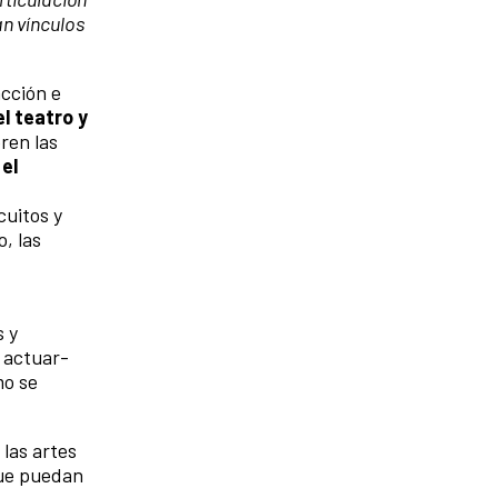
an vínculos
acción e
l teatro y
ren las
 el
cuitos y
o, las
s y
e actuar-
mo se
 las artes
que puedan