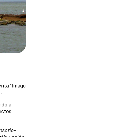
enta “Imago
d.
ndo a
ectos
nsorio-
rticulación