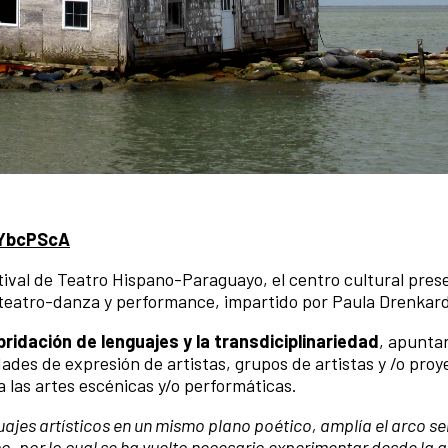
HYbcPScA
tival de Teatro Hispano-Paraguayo, el centro cultural pres
n teatro-danza y performance, impartido por Paula Drenkar
bridación de lenguajes y la transdiciplinariedad
, apunta
dades de expresión de artistas, grupos de artistas y /o proy
 las artes escénicas y/o performáticas.
ajes artísticos en un mismo plano poético, amplía el arco se
ico, por lo cual se ha vuelto necesario experimentar desde la a