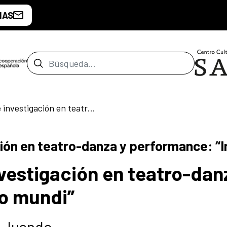
IAS
Barra de búsqueda
Taller de acción e investigación en teatro-danza y performance: “Imago mundi”
ación en teatro-danza y performance: 
nvestigación en teatro-dan
o mundi”
l Juande