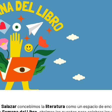
 Salazar
concebimos la
literatura
como un espacio de enc
ta
Semana del Libro
, abrimos las puertas para celebrar las