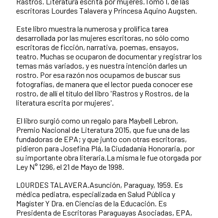
Rastros. Literatura escrita por mujeres.Tomo I, de las
escritoras Lourdes Talavera y Princesa Aquino Augsten.
Este libro muestra la numerosa y prolífica tarea
desarrollada por las mujeres escritoras, no sólo como
escritoras de ficción, narrativa, poemas, ensayos,
teatro. Muchas se ocuparon de documentar y registrar los
temas más variados, y es nuestra intención darles un
rostro. Por esa razón nos ocupamos de buscar sus
fotografías, de manera que el lector pueda conocer ese
rostro, de allí el título del libro 'Rastros y Rostros, de la
literatura escrita por mujeres'.
El libro surgió como un regalo para Maybell Lebron,
Premio Nacional de Literatura 2015, que fue una de las
fundadoras de EPA; y que junto con otras escritoras,
pidieron para Josefina Plá, la Ciudadanía Honoraria, por
su importante obra literaria.La misma le fue otorgada por
Ley N° 1296, el 21 de Mayo de 1998.
LOURDES TALAVERA.Asunción, Paraguay, 1959. Es
médica pediatra, especializada en Salud Pública y
Magíster Y Dra. en Ciencias de la Educación. Es
Presidenta de Escritoras Paraguayas Asociadas, EPA,