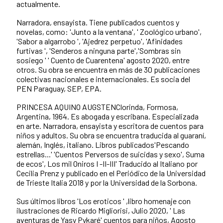
actualmente.
Narradora, ensayista. Tiene publicados cuentos y
novelas, como: 'Junto a la ventana', ' Zoológico urbano',
'Sabor a algarrobo ', 'Ajedrez perpetuo', 'Afinidades
furtivas ', 'Senderos a ninguna parte','Sombras sin
sosiego ' ' Cuento de Cuarentena' agosto 2020, entre
otros. Su obra se encuentra en más de 30 publicaciones
colectivas nacionales e internacionales. Es socia del
PEN Paraguay, SEP, EPA.
PRINCESA AQUINO AUGSTENClorinda, Formosa,
Argentina, 1964. Es abogada y escribana. Especializada
en arte. Narradora, ensayista y escritora de cuentos para
niños y adultos. Su obra se encuentra traducida al guaraní,
alemán, Inglés, italiano. Libros publicados'Pescando
estrellas...' 'Cuentos Perversos de suicidas y sexo', Suma
de ecos', Los mil Oniros I -II-III' Traducido al Italiano por
Cecilia Prenz y publicado en el Periódico de la Universidad
de Trieste Italia 2018 y por la Universidad de la Sorbona.
Sus últimos libros 'Los eroticos ' ,libro homenaje con
ilustraciones de Ricardo Migliorisi, Julio 2020, ' Las
aventuras de Yasy Pykaré' cuentos para niños, Agosto