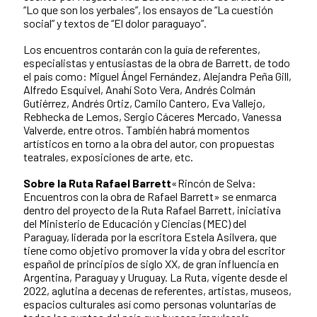
“Lo que son los yerbales”, los ensayos de “La cuestión
social” y textos de “El dolor paraguayo”.
Los encuentros contarán con la guía de referentes,
especialistas y entusiastas de la obra de Barrett, de todo
el país como: Miguel Ángel Fernández, Alejandra Peña Gill,
Alfredo Esquivel, Anahí Soto Vera, Andrés Colmán
Gutiérrez, Andrés Ortiz, Camilo Cantero, Eva Vallejo,
Rebhecka de Lemos, Sergio Cáceres Mercado, Vanessa
Valverde, entre otros. También habrá momentos
artísticos en torno a la obra del autor, con propuestas
teatrales, exposiciones de arte, etc.
Sobre la Ruta Rafael Barrett
«Rincón de Selva:
Encuentros con la obra de Rafael Barrett» se enmarca
dentro del proyecto de la Ruta Rafael Barrett, iniciativa
del Ministerio de Educación y Ciencias (MEC) del
Paraguay, liderada por la escritora Estela Asilvera, que
tiene como objetivo promover la vida y obra del escritor
español de principios de siglo XX, de gran influencia en
Argentina, Paraguay y Uruguay. La Ruta, vigente desde el
2022, aglutina a decenas de referentes, artistas, museos,
espacios culturales así como personas voluntarias de