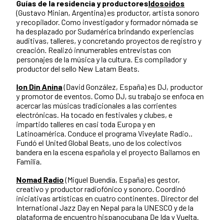
Guías de la residencia y productores
Idosoidos
(Gustavo Minian, Argentina) es productor, artista sonoro
y recopilador. Como investigador y formador nómada se
ha desplazado por Sudamérica brindando experiencias
auditivas, talleres, y concretando proyectos de registro y
creación. Realizó innumerables entrevistas con
personajes de la música y la cultura. Es compilador y
productor del sello New Latam Beats.
Ion Din Anina
(David González, España) es DJ, productor
y promotor de eventos. Como DJ, su trabajo se enfoca en
acercar las músicas tradicionales a las corrientes
electrónicas. Ha tocado en festivales y clubes, e
impartido talleres en casi toda Europa y en
Latinoamérica. Conduce el programa Viveylate Radio..
Fundó el United Global Beats, uno de los colectivos
bandera en la escena española y el proyecto Bailamos en
Familia.
Nomad Radio
(Miguel Buendía, España) es gestor,
creativo y productor radiofónico y sonoro. Coordinó
iniciativas artísticas en cuatro continentes. Director del
International Jazz Day en Nepal para la UNESCO y de la
plataforma de encuentro hispanocubana De Ida y Vuelta.