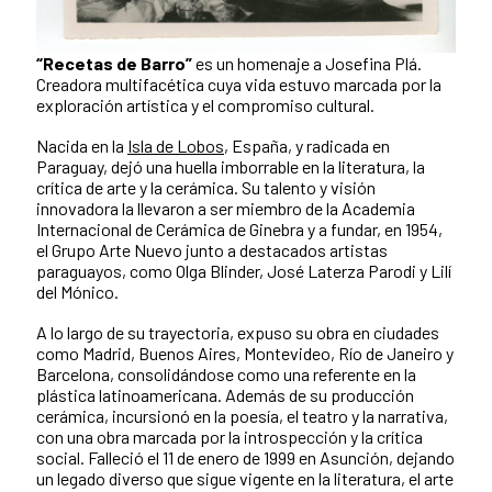
“Recetas de Barro”
es un homenaje a Josefina Plá.
Creadora multifacética cuya vida estuvo marcada por la
exploración artística y el compromiso cultural.
Nacida en la
Isla de Lobos
, España, y radicada en
Paraguay, dejó una huella imborrable en la literatura, la
crítica de arte y la cerámica. Su talento y visión
innovadora la llevaron a ser miembro de la Academia
Internacional de Cerámica de Ginebra y a fundar, en 1954,
el Grupo Arte Nuevo junto a destacados artistas
paraguayos, como Olga Blinder, José Laterza Parodi y Lilí
del Mónico.
A lo largo de su trayectoria, expuso su obra en ciudades
como Madrid, Buenos Aires, Montevideo, Río de Janeiro y
Barcelona, consolidándose como una referente en la
plástica latinoamericana. Además de su producción
cerámica, incursionó en la poesía, el teatro y la narrativa,
con una obra marcada por la introspección y la crítica
social. Falleció el 11 de enero de 1999 en Asunción, dejando
un legado diverso que sigue vigente en la literatura, el arte