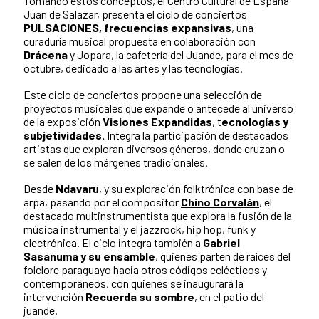
Tomando estos conceptos, el Centro Cultural de España
Juan de Salazar, presenta el ciclo de conciertos
PULSACIONES, frecuencias expansivas
, una
curaduría musical propuesta en colaboración con
Drácena
y Jopara, la cafetería del Juande, para el mes de
octubre, dedicado a las artes y las tecnologías.
Este ciclo de conciertos propone una selección de
proyectos musicales que expande o antecede al universo
de la exposición
Visiones Expandidas
,
t
ecnologías y
subjetividades.
Integra la participación de destacados
artistas que exploran diversos géneros, donde cruzan o
se salen de los márgenes tradicionales.
Desde
Ndavaru
, y su exploración folktrónica con base de
arpa, pasando por el compositor
Chino Corvalán
, el
destacado multinstrumentista que explora la fusión de la
música instrumental y el jazzrock, hip hop, funk y
electrónica. El ciclo integra también a
Gabriel
Sasanuma y su ensamble
, quienes parten de raíces del
folclore paraguayo hacia otros códigos eclécticos y
contemporáneos, con quienes se inaugurará la
intervención
Recuerda su sombre
, en el patio del
juande.