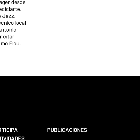
nager desde
ciclarte,
e Jazz,
cnico local
Antonio
 citar
omo Flou,
RTICIPA
PUBLICACIONES
TIVIDADES