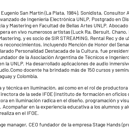
Eugenio San Martín (La Plata, 1984). Sonidista, Consultor 
avanzado de Ingeniería Electrónica UNLP, Postgrado en Di
la y Mastering en Facultad de Bellas Artes UNLP. Abocado 
opera en vivo numerosos artistas (Luck Ra, Bersuit, Chano,
or Mastering, y es socio de SIR STREAMING, Rental Rec y de 
 reconocimientos, incluyendo Mención de Honor del Sena
eclarado Personalidad Destacada de la Cultura, fue presiden
undador de la Asociación Argentina de Técnicos e Ingenier
 en la UNLP. Ha desarrollado aplicaciones de audio inmersiv
studio.Como docente ha brindado más de 150 cursos y semin
aguay y Colombia.
y técnica en iluminación, así como en el rol de productora
rectora de la sede IFOE (Instituto de formación en oficios 
ra en iluminación radica en el diseño, programación y vis
. Acompañar en la experiencia educativa a los alumnos y a
realiza en el IFOE.
stage manager, CEO fundador de la empresa Stage Hands (p