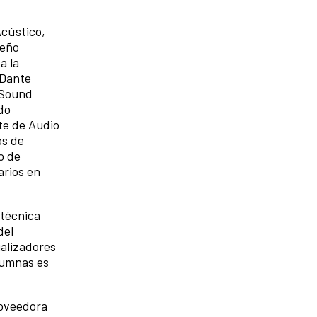
Acústico,
seño
a la
 Dante
uSound
do
te de Audio
os de
o de
arios en
 técnica
del
ualizadores
lumnas es
roveedora