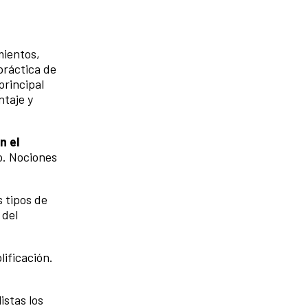
mientos,
práctica de
principal
ntaje y
n el
o. Nociones
s tipos de
 del
lificación.
istas los