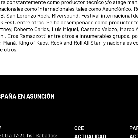
abora constantemente como productor técnico y/o stage ma
nacionales como internacionales tales como Asunciónico, Re
, San Lorenzo Rock, Riversound, Festival internacional d
ock Fest, entre otros. Se ha desempeñado como productor té
rtney, Roberto Carlos, Luis Miguel, Caetano Velozo, Marco 
ini, Eros Ramazzotti entre otros e innumerables grupos, por
, Maná, King of Kaos, Rock and Roll All Star, y nacionales c
e otros.
SPAÑA EN ASUNCIÓN
s
CCE
PA
:00 a 17:30 hs | Sábados:
ACTUALIDAD
AC