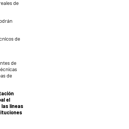
reales de
podrán
écnicos de
antes de
técnicas
eas de
tación
al el
las líneas
tituciones