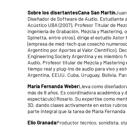
Sobre los disertantes
Cana San Martín
Juan 
Diseñador de Software de Audio. Estudiante 
Acústico UBA (2007), Profesor Titular de Mezc
ingeniería de Grabación, Mezcla y Mastering, 
Spinetta, entre otros), dirige el estudio Ast
(empresa de med-tech que cosechó numerosos
Argentino por Aportes al Valor Científico). D
Engineering Society Argentina y es miembro f
Audio, Profesor titular de Mezcla y Mastering
tiempo real y plug-ins de audio para vivo y e
Argentina, EEUU, Cuba, Uruguay, Bolivia, Par
María Fernanda Weber
Lleva como diseñadora 
más de 8 años. Es coordinadora académica y di
espectáculo) Rosario. Su expertise como mento
3D, dando clases activamente en estos rubros
parte integral que la tarea de María Fernanda 
Elio Granada
Productor técnico, sonidista, 