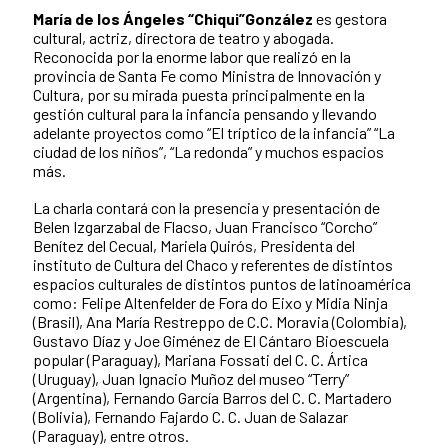
María de los Ángeles “Chiqui”González
es gestora
cultural, actriz, directora de teatro y abogada.
Reconocida por la enorme labor que realizó en la
provincia de Santa Fe como Ministra de Innovación y
Cultura, por su mirada puesta principalmente en la
gestión cultural para la infancia pensando y llevando
adelante proyectos como “El tríptico de la infancia” “La
ciudad de los niños”, “La redonda” y muchos espacios
más.
La charla contará con la presencia y presentación de
Belen Izgarzabal de Flacso, Juan Francisco “Corcho”
Benítez del Cecual, Mariela Quirós, Presidenta del
instituto de Cultura del Chaco y referentes de distintos
espacios culturales de distintos puntos de latinoamérica
como: Felipe Altenfelder de Fora do Eixo y Midia Ninja
(Brasil), Ana María Restreppo de C.C. Moravia (Colombia),
Gustavo Díaz y Joe Giménez de El Cántaro Bioescuela
popular (Paraguay), Mariana Fossati del C. C. Ártica
(Uruguay), Juan Ignacio Muñoz del museo “Terry”
(Argentina), Fernando García Barros del C. C. Martadero
(Bolivia), Fernando Fajardo C. C. Juan de Salazar
(Paraguay), entre otros.