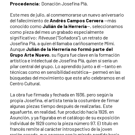
Procedencia:
Donación Josefina Plá.
Este mes de julio, al conmemorarse un nuevo aniversario
del fallecimiento de
Andrés Campos Cervera
—más
conocido como
Julián de la Herrería
—, seleccionamos
como pieza del mes un grabado especialmente
significativo:
Rêveuse
(“Soñadora”), un retrato de
Josefina Plá, a quien él llamaba cariñosamente Mimí.
Aunque
Julián de la Herrería no formó parte del
Grupo Arte Nuevo
, su figura fue clave en la formación
artística e intelectual de Josefina Plá, quien sí sería un
pilar central del grupo. Lo aprendido junto a él —tanto en
técnicas como en sensibilidad estética— permeó en las
búsquedas del movimiento que este año celebramos en el
Centro Cultural.
La obra fue firmada y fechada en 1936, pero según la
propia Josefina, el artista tenía la costumbre de firmar
algunas piezas tiempo después de realizarlas. Este
aguafuerte, en realidad, fue producido hacia 1926, en
Asunción, y ya figuraba en el catálogo de su exposición
individual de 1929 como la pieza número 97. El título en
francés remite al carácter introspectivo de la joven
recién casada, que aparece con la mirada perdida hacia