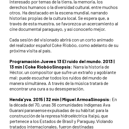
interesado por temas de la tierra, la memoria, los
derechos humanos o la diversidad cultural, entre muchos
otros. Ha destacado en la escena mundial, narrando
historias propias de la cultura local. Se espera que, a
través de esta muestra, se favorezca un acercamiento al
cine documental paraguayo, y así conocerlo mejor.
Cada sesión del visionado abrirá con un corto animado
del realizador español Coke Riobóo, como adelanto de su
próxima visita al país.
Programación
Jueves 13
El ruido del mundo. 2013 |
13 min | Coke Riobóo
Sinopsis:
Narra la historia de
Héctor, un compositor que sufre un extraño y agobiante
mal: puede escuchar todos los ruidos del mundo de
manera simultánea. A través de la música tratará de
encontrar una cura a su desesperación.
Henda’yva. 2015 | 32 min | Miguel Armoa
Sinopsis:
En
la década del 70, unas 36 comunidades indígenas Ava
Guaraní paranaense expulsadas de su hábitat para la
construcción de la represa hidroeléctrica Itaipú, que
pertenece a los Estados de Brasil y Paraguay. Violando
tratados internacionales, fueron destinadas