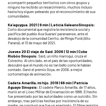
a compartir pequeños territorios con otros grupos y
ninguno ha recibido un resarcimiento, muchos incluso
hasta hoy siguen peleando por el reconocimiento de sus
comunidades.
Ka’aguygua. 2021 | 9 min | Leticia Galeano
Sinopsis:
Corto documental que registra la resistencia social y
pacífica del pueblo Ava Guarani paranaense, ante el
desalojo de la comunidad Cerrito, de Minga Porã (Alto
Paraná), el 13 de mayo del 2021.
Jueves 20
El viaje de Said. 2006 | 12 min | Coke
Riobóo
Sinopsis:
Said, un niño marroquí, cruza el
Estrecho. Al otro lado, en el país de las oportunidades,
descubre que el mundo no es tan bello como le habían
contado. Ganó el premio Goya, en 2006, a mejor
cortometraje de animación.
Cadete Amarilla, mi hijo. 2019 | 66 min | Patricia
Aguayo
Sinopsis:
El cadete Marco Amarilla, de 17 años,
murió en el Liceo Militar de Encarnación en 1988. El hecho
fue presentado por las autoridades como un suicidio. Sin
embargo, tras pericias hechas por insistencia de su
madre, se concluyó que fue un asesinato. El filme registra