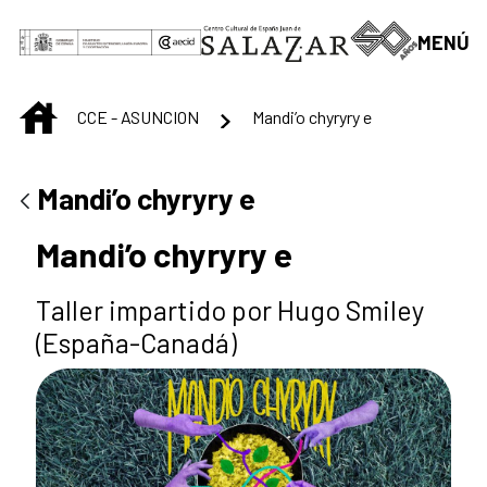
Saltar al contenido principal
MENÚ
INICIO
CCE - ASUNCION
Mandi’o chyryry e
Mandi’o chyryry e
Mandi’o chyryry e
Taller impartido por Hugo Smiley
(España-Canadá)