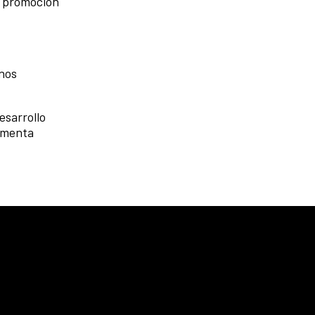
la promoción
rnos
esarrollo
damenta