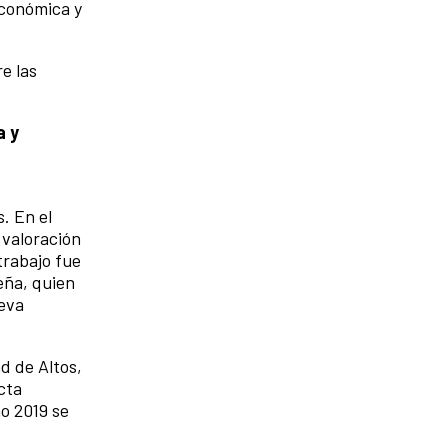
económica y
e las
a y
. En el
 valoración
trabajo fue
eña, quien
ueva
d de Altos,
cta
o 2019 se