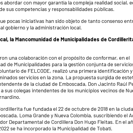
 abordar con mayor garantía la compleja realidad social, 
 de sus competencias y responsabilidades públicas.
ue pocas iniciativas han sido objeto de tanto consenso entr
 al gobierno y la administración local.
al, la Mancomunidad de Municipalidades de Cordillerit
ron una colaboración con el propósito de conformar, en el
 de Municipalidades para la gestión conjunta de servicios
luntario de FELCODE, realizó una primera identificación y
rminados servicios en la zona. La propuesta surgida de este
Intendente de la ciudad de Emboscada, Don Jacinto Raúl P
a a sus colegas intendentes de los municipios vecinos de N
rnardino.
rdillerita fue fundada el 22 de octubre de 2018 en la ciuda
boscada, Loma Grande y Nueva Colombia, suscribiendo el A
dor Departamental de Cordillera Don Hugo Fleitas. En el añ
2022 se ha incorporado la Municipalidad de Tobatí.