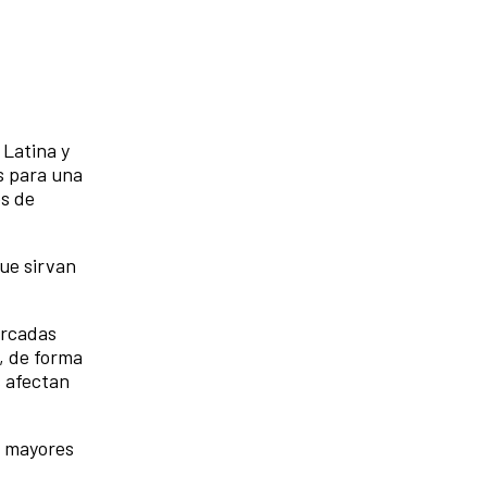
 Latina y
s para una
es de
que sirvan
arcadas
, de forma
s afectan
o mayores