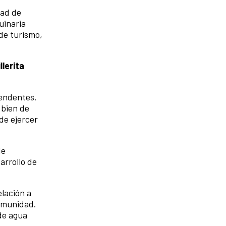
dad de
uinaria
de turismo,
lerita
tendentes.
 bien de
de ejercer
de
arrollo de
elación a
comunidad.
 de agua