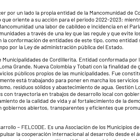
cer por un lado la propia entidad de la Mancomunidad de Cor
co que oriente a su acción para el periodo 2022-2023; mient
 Mancomunidad una labor de cabildeo e incidencia en el Par
munidades a través de una ley que las regule y que evite lo
n la conformación de entidades de este tipo, como entidad s
iempo por la Ley de administración pública del Estado.
unicipalidades de Cordillerita. Entidad conformada por l
Loma Grande, Nueva Colombia y Tobatí con la finalidad de 
icios públicos propios de las municipalidades. Fue constit
lmente está trabajando para poner en marcha los servicios
o, residuos sólidos y abastecimiento de agua. Gestión Lo
con trayectoria en trabajos de desarrollo local con gobier
iento de la calidad de vida y al fortalecimiento de la dem
n gobiernos abiertos, transparentes y eficientes que prom
rrollo – FELCODE. Es una Asociación de los Municipios de
ulsar la cooperación internacional al desarrollo desde el á