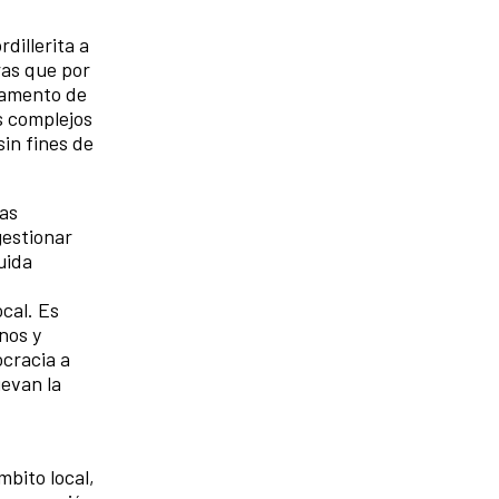
dillerita a
ras que por
lamento de
s complejos
in fines de
as
gestionar
uida
cal. Es
nos y
ocracia a
uevan la
mbito local,