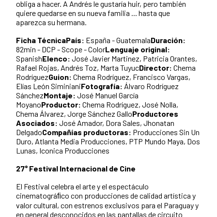
obliga a hacer. A Andrés le gustaría huir, pero también
quiere quedarse en su nueva familia ... hasta que
aparezca su hermana.
Ficha Técnica
País:
España - Guatemala
Duración:
82min - DCP - Scope - Color
Lenguaje original:
Spanish
Elenco:
José Javier Martinez, Patricia Orantes,
Rafael Rojas, Andrés Toz, Marta Tuyuc
Director:
Chema
Rodríguez
Guion:
Chema Rodríguez, Francisco Vargas,
Elías León Siminiani
Fotografía:
Álvaro Rodríguez
Sánchez
Montaje:
José Manuel García
Moyano
Productor:
Chema Rodríguez, José Nolla,
Chema Álvarez, Jorge Sánchez Gallo
Productores
Asociados:
José Amador, Dora Sales, Jhonatan
Delgado
Compañías productoras:
Producciones Sin Un
Duro, Atlanta Media Producciones, PTP Mundo Maya, Dos
Lunas, Iconica Producciones
27° Festival Internacional de Cine
El Festival celebra el arte y el espectáculo
cinematográﬁco con producciones de calidad artística y
valor cultural, con estrenos exclusivos para el Paraguay y
en general desconocidos en las pantallas de circuito