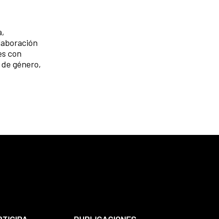
a,
laboración
es con
a de género,
RTICIPA
PUBLICACIONES