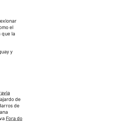
lexionar
como el
 que la
guay y
ravia
ajardo de
Barros de
sana
iva
Fora do