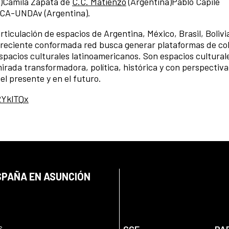
y)Camila Zapata de
C.C. Matienzo
(Argentina)Pablo Capile
CA-UNDAv (Argentina).
rticulación de espacios de Argentina, México, Brasil, Bolivi
 reciente conformada red busca generar plataformas de co
espacios culturales latinoamericanos. Son espacios cultural
irada transformadora, política, histórica y con perspectiv
l presente y en el futuro.
/2YklTQx
SPAÑA EN ASUNCIÓN
s
CCE
PA