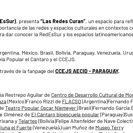
dEsSur)
, presenta
“Las Redes Curan”
, un espacio para ref
mportancia de las redes y espacios culturales en contextos 
ra dar conocer la RedEsSur y los espacios latinoamericanos
rgentina, México, Brasil, Bolivia, Paraguay, Venezuela, Uru
la Popular el Cántaro y el CCEJS.
través de la fanpage del
CCEJS AECID - PARAGUAY
.
ía Restrepo Aguilar de
Centro de Desarrollo Cultural de Mo
aza
(México)Franco Rizzi de
FLACSO
(Argentina)Fernando F
 de
Teatro Popular Oscar Niemeyer (
Brasil)Fernando García 
Joe Giménez de
El Cántaro bioescuela popular
(Paraguay)Su
rixana y
Telartes
(Bolivia)Felipe Altenfelder de Nave Colect
iuna el Fuerte
(Venezuela)Juan Muñoz de
Museo Terry