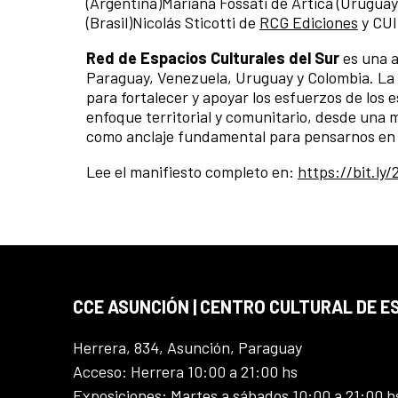
(Argentina)Mariana Fossati de Ártica (Urugua
(Brasil)Nicolás Sticotti de
RCG Ediciones
y CUI
Red de Espacios Culturales del Sur
es una a
Paraguay, Venezuela, Uruguay y Colombia. La
para fortalecer y apoyar los esfuerzos de los 
enfoque territorial y comunitario, desde una m
como anclaje fundamental para pensarnos en e
Lee el manifiesto completo en:
https://bit.ly
CCE ASUNCIÓN | CENTRO CULTURAL DE E
Herrera, 834, Asunción, Paraguay
Acceso: Herrera 10:00 a 21:00 hs
Exposiciones: Martes a sábados 10:00 a 21:00 h