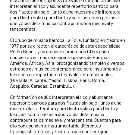
históricos de los siglos XVI a XVIII, en formación de dúo
interpretan el rico y abundante repertorio barroco para
dos flautas sin bajo, junto a una muestra de la literatura
para flauta sola o para flauta y bajo, así como piezas a
dos voces de la música contrapuntística medieval y
renacentista.
El Grupo de música barroca La Folía, fundado en Madrid en
1977 por su director, el catedrático de esta especialidad
Pedro Bonet, y ha grabado numerosos CDs y dado
conciertos en más de cuarenta países de Europa,
América, África y Asia, protagonizando también diversos
estrenos de música contemporánea para instrumentos
barrocos en importantes festivales internacionales
(Granada, Alicante, Madrid, Lisboa, París, Roma,
Acapulco, Caracas, Estambul...).
En formación de dúo interpretan el rico y abundante
repertorio barroco para dos flautas sin bajo, junto a una
muestra de la literatura para flauta sola o para flauta y
bajo, así como piezas a dos voces de la música
contrapuntística medieval y renacentista. Cuentan para
ello con abundante instrumental de diferentes
tipologíashistóricas y tesituras que confiere gran