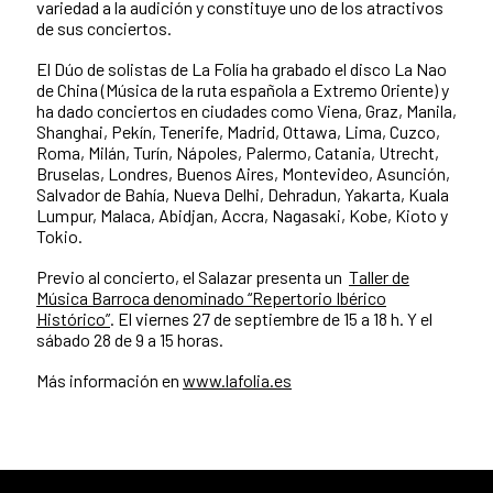
variedad a la audición y constituye uno de los atractivos
de sus conciertos.
El Dúo de solistas de La Folía ha grabado el disco La Nao
de China (Música de la ruta española a Extremo Oriente) y
ha dado conciertos en ciudades como Viena, Graz, Manila,
Shanghai, Pekín, Tenerife, Madrid, Ottawa, Lima, Cuzco,
Roma, Milán, Turín, Nápoles, Palermo, Catania, Utrecht,
Bruselas, Londres, Buenos Aires, Montevideo, Asunción,
Salvador de Bahía, Nueva Delhi, Dehradun, Yakarta, Kuala
Lumpur, Malaca, Abidjan, Accra, Nagasaki, Kobe, Kioto y
Tokio.
Previo al concierto, el Salazar presenta un
Taller de
Música Barroca denominado “Repertorio Ibérico
Histórico”
. El viernes 27 de septiembre de 15 a 18 h. Y el
sábado 28 de 9 a 15 horas.
Más información en
www.lafolia.es