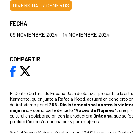
DIVERSIDAD / GÉNEROS
FECHA
09 NOVIEMBRE 2024 - 14 NOVIEMBRE 2024
COMPARTIR
El Centro Cultural de España Juan de Salazar presenta a la arti
Karmento, quien junto a Rafaela Mood, actuará en concierto en
de Activismo por el
25N, Día Internacional contra la violen
mujeres
, y como parte del ciclo
“Voces de Mujeres”
: una pr
cultural en colaboración con la productora
Drácena
,
que se foc
producción musical hecha por y para mujeres.
Será el jueves 14 de noviembre, a las 20:00 horas, en el Centro