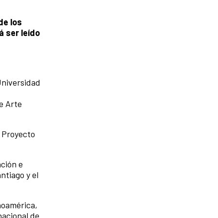
de los
 ser leído
 Universidad
e Arte
l Proyecto
ción e
ntiago y el
inoamérica,
nacional de