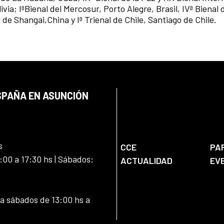
ivia; IªBienal del Mercosur, Porto Alegre, Brasil, IVª Bienal 
 de Shangai,China y Iª Trienal de Chile, Santiago de Chile.
SPAÑA EN ASUNCIÓN
s
CCE
PA
:00 a 17:30 hs | Sábados:
ACTUALIDAD
EV
 a sábados de 13:00 hs a