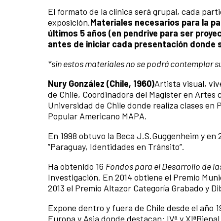
El formato de la clínica será grupal, cada pa
exposición.
Materiales necesarios para la pa
últimos 5 años (en pendrive para ser proye
antes de iniciar cada presentación donde s
*sin estos materiales no se podrá contemplar su
Nury González (Chile, 1960)
Artista visual, vi
de Chile, Coordinadora del Magister en Artes 
Universidad de Chile donde realiza clases en
Popular Americano MAPA.
En 1998 obtuvo la Beca J.S.Guggenheim y en 2
”Paraguay, Identidades en Tránsito”.
Ha obtenido 16
Fondos para el Desarrollo de la
Investigación. En 2014 obtiene el Premio Munic
2013 el Premio Altazor Categoría Grabado y Di
Expone dentro y fuera de Chile desde el año 1
Europa y Asia donde destacan: IVª y XIªBienal