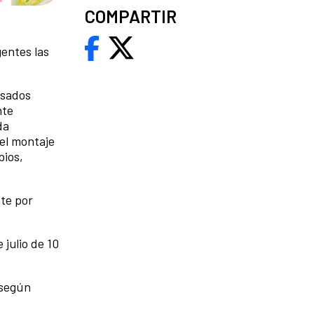
COMPARTIR
gentes las
esados
nte
da
el montaje
bios,
te por
 julio de 10
 según