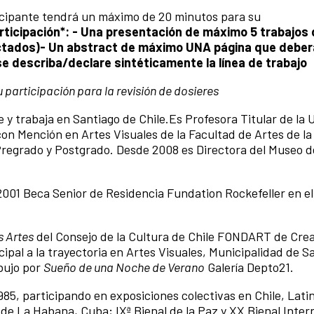
rticipante tendrá un máximo de 20 minutos para su
rticipación*:
- Una presentación de máximo 5 trabajos 
ctados)
- Un abstract de máximo UNA página que deberá
e describa/declare sintéticamente la línea de trabajo
 participación para la revisión de dosieres
ve y trabaja en Santiago de Chile.Es Profesora Titular de la
con Mención en Artes Visuales de la Facultad de Artes de la
 Pregrado y Postgrado. Desde 2008 es Directora del Museo d
001 Beca Senior de Residencia Fundation Rockefeller en e
s Artes
del Consejo de la Cultura de Chile FONDART de Crea
ipal a la trayectoria en Artes Visuales, Municipalidad de Sa
bujo por
Sueño de una Noche de Verano
Galería Depto21.
985, participando en exposiciones colectivas en Chile, Lat
 de La Habana, Cuba; IXª Bienal de la Paz y XX Bienal Inter